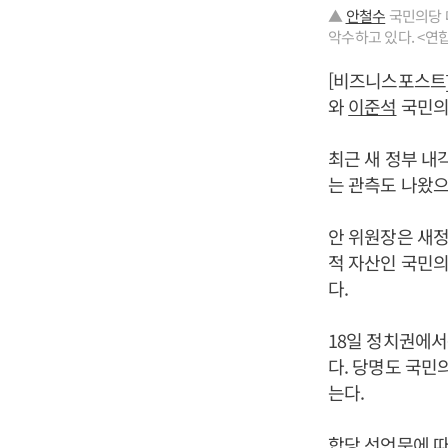
▲
안철수
국민의당 
악수하고 있다. <연
[비즈니스포스트]
와
이준석
국민의
최근 새 정부 내
는 관측도 나왔으
안 위원장은 새정
적 자산인 국민
다.
18일 정치권에
다. 당명도 국
는다.
합당 선언문에 따