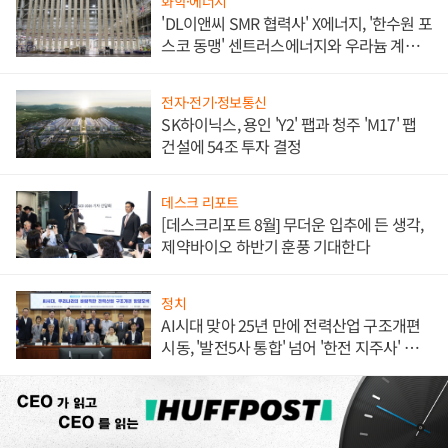
화학·에너지
'DL이앤씨 SMR 협력사' X에너지, '한수원 포
스코 동맹' 센트러스에너지와 우라늄 계약
체결
전자·전기·정보통신
SK하이닉스, 용인 'Y2' 팹과 청주 'M17' 팹
건설에 54조 투자 결정
데스크 리포트
[데스크리포트 8월] 무더운 입추에 든 생각,
제약바이오 하반기 훈풍 기대한다
정치
AI시대 맞아 25년 만에 전력산업 구조개편
시동, '발전5사 통합' 넘어 '한전 지주사' 재편
론도