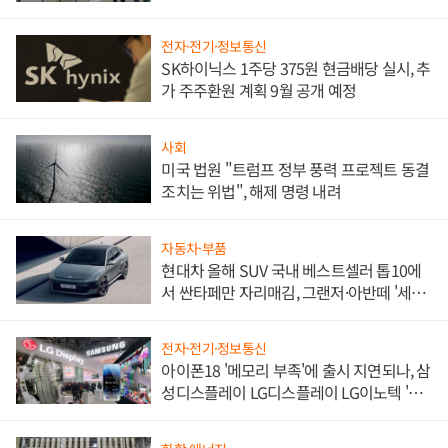
한 이정표"
전자·전기·정보통신
SK하이닉스 1주당 375원 현금배당 실시, 추
가 주주환원 계획 9월 공개 예정
사회
미국 법원 "트럼프 정부 풍력 프로젝트 동결
조치는 위법", 해제 명령 내려
자동차·부품
현대차 올해 SUV 국내 베스트셀러 톱10에
서 싼타페만 자리매김, 그랜저·아반떼 '세단
쌍끌이'로 내수 방어
전자·전기·정보통신
아이폰18 '메모리 부족'에 출시 지연되나, 삼
성디스플레이 LG디스플레이 LG이노텍 '탈
애플' 수익 다각화 속도