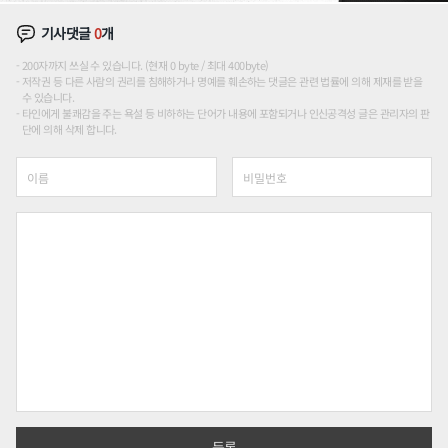
기사댓글
0
개
200자까지 쓰실 수 있습니다. (현재 0 byte / 최대 400byte)
저작권 등 다른 사람의 권리를 침해하거나 명예를 훼손하는 댓글은 관련 법률에 의해 제재를 받을
수 있습니다.
타인에게 불쾌감을 주는 욕설 등 비하하는 단어가 내용에 포함되거나 인신공격성 글은 관리자의 판
단에 의해 삭제 합니다.