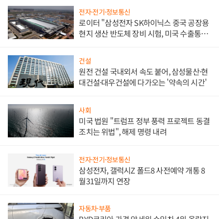
전자·전기·정보통신
로이터 "삼성전자 SK하이닉스 중국 공장용
현지 생산 반도체 장비 시험, 미국 수출통제
대비"
건설
원전 건설 국내외서 속도 붙어, 삼성물산·현
대건설·대우건설에 다가오는 '약속의 시간'
사회
미국 법원 "트럼프 정부 풍력 프로젝트 동결
조치는 위법", 해제 명령 내려
전자·전기·정보통신
삼성전자, 갤럭시Z 폴드8 사전예약 개통 8
월31일까지 연장
자동차·부품