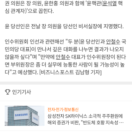
권 의원은 장 의원, 윤한홍 의원과 함께 '윤핵관(
윤석열
핵
심 관계자)'으로 꼽힌다.
윤 당선인은 전날 장 의원을 당선인 비서실장에 지명했다.
인수위원회 인선과 관련해선 "두 분(윤 당선인과
안철수
국
민의당 대표)이 만나서 깊은 대화를 나누면 결과가 나오지
않을까 싶다"며 "만약에
안철수
대표가 인수위원장이 된다
면 부위원장은 좀 더 실무에 능통한 사람이 될 가능성이 높
다"고 예상했다. [비즈니스포스트 김남형 기자]
인기기사
전자·전기·정보통신
삼성전자 SK하이닉스 소극적 주주환원에
해외 증권가 비판, "반도체 호황 지속성 의
문"