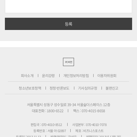
PC버전
회사소개
윤리강령
개인정보처리방침
이용자위원회
청소년보호정책
정정·반론보도
기사심의규정
불편신고
서울특별시 성동구 성수일로 39-34 서울숲더스페이스 12층
대표전화 : 1800-6522
팩스 : 070-4015-8658
편집국 : 070-4010-8512
사업본부 : 070-4010-7078
등록번호 : 서울 아 02897
제호 : 비즈니스포스트
등록일: 2013.11.13
발행·편집인 : 강석운
발행일자: 2013년 12월 2일