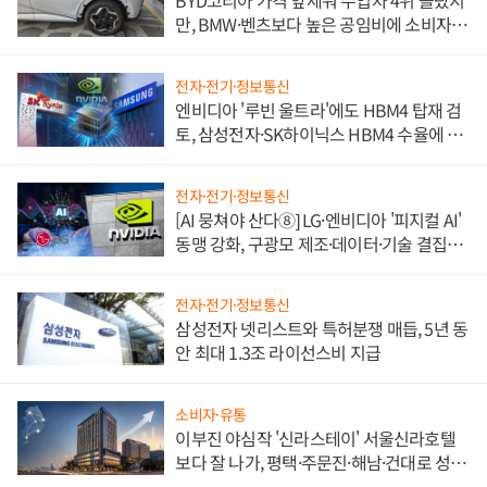
BYD코리아 가격 앞세워 수입차 4위 올랐지
만, BMW·벤츠보다 높은 공임비에 소비자
불만 폭발
전자·전기·정보통신
엔비디아 '루빈 울트라'에도 HBM4 탑재 검
토, 삼성전자·SK하이닉스 HBM4 수율에 주
도권 갈린다
전자·전기·정보통신
[AI 뭉쳐야 산다⑧] LG·엔비디아 '피지컬 AI'
동맹 강화, 구광모 제조·데이터·기술 결집
해 종합 로보틱스 기업으로
전자·전기·정보통신
삼성전자 넷리스트와 특허분쟁 매듭, 5년 동
안 최대 1.3조 라이선스비 지급
소비자·유통
이부진 야심작 '신라스테이' 서울신라호텔
보다 잘 나가, 평택·주문진·해남·건대로 성
장판 더 넓힌다