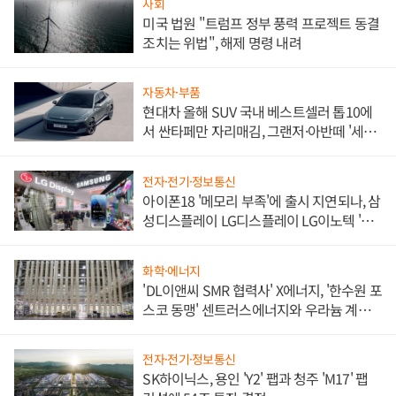
사회
미국 법원 "트럼프 정부 풍력 프로젝트 동결
조치는 위법", 해제 명령 내려
자동차·부품
현대차 올해 SUV 국내 베스트셀러 톱10에
서 싼타페만 자리매김, 그랜저·아반떼 '세단
쌍끌이'로 내수 방어
전자·전기·정보통신
아이폰18 '메모리 부족'에 출시 지연되나, 삼
성디스플레이 LG디스플레이 LG이노텍 '탈
애플' 수익 다각화 속도
화학·에너지
'DL이앤씨 SMR 협력사' X에너지, '한수원 포
스코 동맹' 센트러스에너지와 우라늄 계약
체결
전자·전기·정보통신
SK하이닉스, 용인 'Y2' 팹과 청주 'M17' 팹