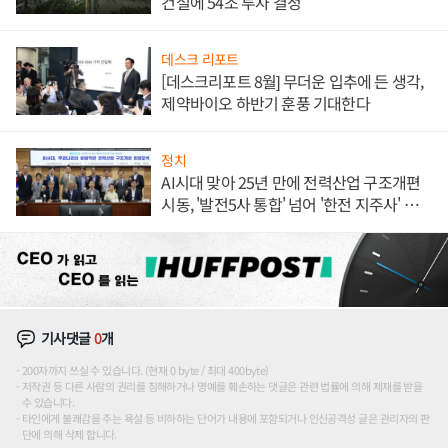
건설에 54조 투자 결정
데스크 리포트
[데스크리포트 8월] 무더운 입추에 든 생각,
제약바이오 하반기 훈풍 기대한다
정치
AI시대 맞아 25년 만에 전력산업 구조개편
시동, '발전5사 통합' 넘어 '한전 지주사' 재편
론도
기사댓글
0
개
200자까지 쓰실 수 있습니다. (현재 0 byte / 최대 400byte)
저작권 등 다른 사람의 권리를 침해하거나 명예를 훼손하는 댓글은 관련 법률에 의해 제재를 받을
수 있습니다.
타인에게 불쾌감을 주는 욕설 등 비하하는 단어가 내용에 포함되거나 인신공격성 글은 관리자의 판
단에 의해 삭제 합니다.