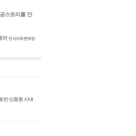
성공스토리를 만
어케어
인사이트본부장
 신동빈·신동원 시대