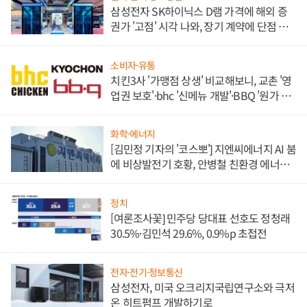
삼성전자 SK하이닉스 D램 가격에 해외 증
권가 '고점' 시각 나와, 장기 계약에 단점 부
각
소비자·유통
치킨3사 '가맹점 상생' 비교해보니, 교촌 '영
업권 보호'·bhc '신메뉴 개발'·BBQ '원가 부
담'
화학·에너지
[김민정 기자의 '코스뽀'] 지엔씨에너지 AI 붐
에 비상발전기 호황, 안병철 친환경 에너지
발전전문기업 향한다
정치
[여론조사꽃] 민주당 당대표 선호도 정청래
30.5%·김민석 29.6%, 0.9%p 초접전
전자·전기·정보통신
삼성전자, 미국 오크리지국립연구소와 극저
온 히트펌프 개발하기로