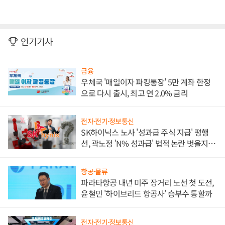
인기기사
금융
우체국 '매일이자 파킹통장' 5만 계좌 한정
으로 다시 출시, 최고 연 2.0% 금리
전자·전기·정보통신
SK하이닉스 노사 '성과급 주식 지급' 평행
선, 곽노정 'N% 성과급' 법적 논란 벗을지 주
목
항공·물류
파라타항공 내년 미주 장거리 노선 첫 도전,
윤철민 '하이브리드 항공사' 승부수 통할까
전자·전기·정보통신