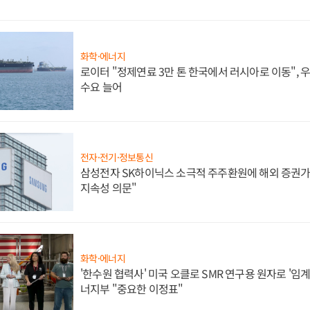
화학·에너지
로이터 "정제연료 3만 톤 한국에서 러시아로 이동",
수요 늘어
전자·전기·정보통신
삼성전자 SK하이닉스 소극적 주주환원에 해외 증권가 
지속성 의문"
화학·에너지
'한수원 협력사' 미국 오클로 SMR 연구용 원자로 '임계 
너지부 "중요한 이정표"