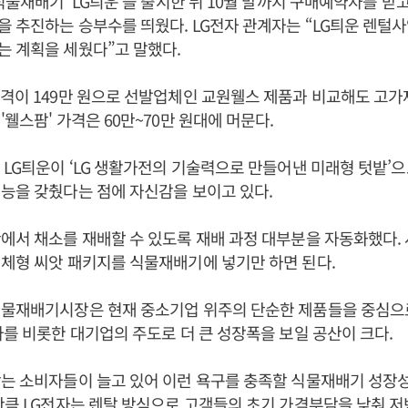
 식물재배기 'LG틔운'을 출시한 뒤 10월 말까지 구매예약자를 받
 추진하는 승부수를 띄웠다. LG전자 관계자는 “LG틔운 렌털사
 계획을 세웠다”고 말했다.
격이 149만 원으로 선발업체인 교원웰스 제품과 비교해도 고가
'웰스팜' 가격은 60만~70만 원대에 머문다.
 LG틔운이 ‘LG 생활가전의 기술력으로 만들어낸 미래형 텃밭’
능을 갖췄다는 점에 자신감을 보이고 있다.
에서 채소를 재배할 수 있도록 재배 과정 대부분을 자동화했다.
체형 씨앗 패키지를 식물재배기에 넣기만 하면 된다.
식물재배기시장은 현재 중소기업 위주의 단순한 제품들을 중심으
자를 비롯한 대기업의 주도로 더 큰 성장폭을 보일 공산이 크다.
는 소비자들이 늘고 있어 이런 욕구를 충족할 식물재배기 성장
만큼 LG전자는 렌탈 방식으로 고객들의 초기 가격부담을 낮춰 