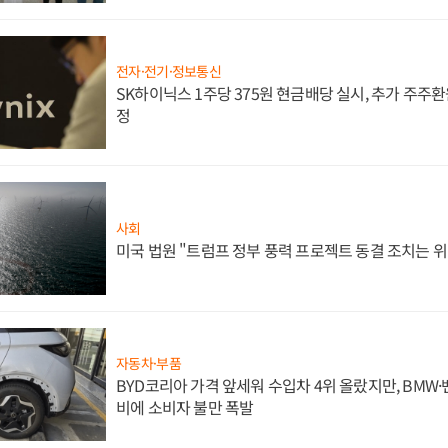
전자·전기·정보통신
SK하이닉스 1주당 375원 현금배당 실시, 추가 주주환
정
사회
미국 법원 "트럼프 정부 풍력 프로젝트 동결 조치는 위
자동차·부품
BYD코리아 가격 앞세워 수입차 4위 올랐지만, BMW
비에 소비자 불만 폭발