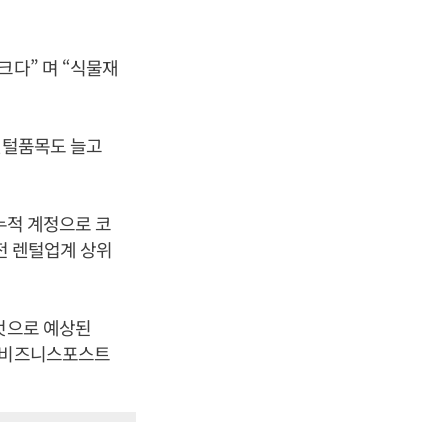
크다” 며 “식물재
렌털품목도 늘고
 누적 계정으로 코
가전 렌털업계 상위
 것으로 예상된
 [비즈니스포스트