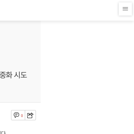
대중화 시도
0
다.