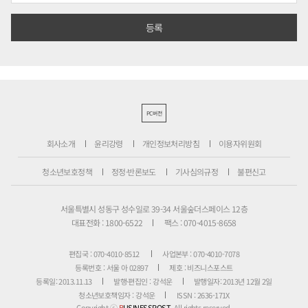
PC버전
회사소개
윤리강령
개인정보처리방침
이용자위원회
청소년보호정책
정정·반론보도
기사심의규정
불편신고
서울특별시 성동구 성수일로 39-34 서울숲더스페이스 12층
대표전화 : 1800-6522
팩스 : 070-4015-8658
편집국 : 070-4010-8512
사업본부 : 070-4010-7078
등록번호 : 서울 아 02897
제호 : 비즈니스포스트
등록일: 2013.11.13
발행·편집인 : 강석운
발행일자: 2013년 12월 2일
청소년보호책임자 : 강석운
ISSN : 2636-171X
Copyright ⓒ
B
USINESSPOST
. All rights reserved.