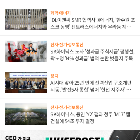
화학·에너지
'DL이앤씨 SMR 협력사' X에너지, '한수원 포
스코 동맹' 센트러스에너지와 우라늄 계약
체결
전자·전기·정보통신
SK하이닉스 노사 '성과급 주식지급' 평행선,
곽노정 'N% 성과급' 법적 논란 벗을지 주목
정치
AI시대 맞아 25년 만에 전력산업 구조개편
시동, '발전5사 통합' 넘어 '한전 지주사' 재편
론도
전자·전기·정보통신
SK하이닉스, 용인 'Y2' 팹과 청주 'M17' 팹
건설에 54조 투자 결정