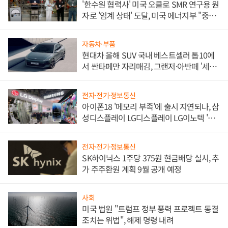
'한수원 협력사' 미국 오클로 SMR 연구용 원
자로 '임계 상태' 도달, 미국 에너지부 "중요
한 이정표"
자동차·부품
현대차 올해 SUV 국내 베스트셀러 톱10에
서 싼타페만 자리매김, 그랜저·아반떼 '세단
쌍끌이'로 내수 방어
전자·전기·정보통신
아이폰18 '메모리 부족'에 출시 지연되나, 삼
성디스플레이 LG디스플레이 LG이노텍 '탈
애플' 수익 다각화 속도
전자·전기·정보통신
SK하이닉스 1주당 375원 현금배당 실시, 추
가 주주환원 계획 9월 공개 예정
사회
미국 법원 "트럼프 정부 풍력 프로젝트 동결
조치는 위법", 해제 명령 내려