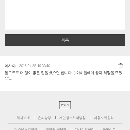
이사야
2016-04-28 19:33:40
앞으로도 더 많이 좋은 일을 했으면 합니다 :-) 아이들에게 꿈과 희망을 주었
으면..
PC버전
회사소개
윤리강령
개인정보처리방침
이용자위원회
청소년보호정책
정정·반론보도
기사심의규정
불편신고