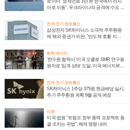
로이터 "정제연료 3만 톤 한국에서 러시
아로 이동", 우크라이나의 공격에 수요 늘
어
전자·전기·정보통신
삼성전자 SK하이닉스 소극적 주주환원
에 해외 증권가 비판, "반도체 호황 지속
성 의문"
화학·에너지
'한수원 협력사' 미국 오클로 SMR 연구용
원자로 '임계 상태' 도달, 미국 에너지부
"중요한 이정표"
전자·전기·정보통신
SK하이닉스 1주당 375원 현금배당 실시,
추가 주주환원 계획 9월 공개 예정
사회
미국 법원 "트럼프 정부 풍력 프로젝트 동
결 조치는 위법", 해제 명령 내려