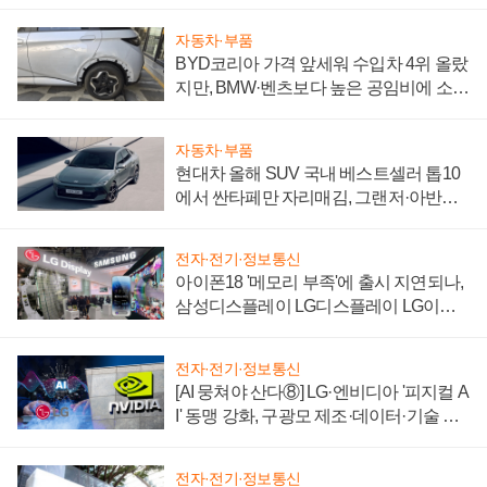
자동차·부품
BYD코리아 가격 앞세워 수입차 4위 올랐
지만, BMW·벤츠보다 높은 공임비에 소비
자 불만 폭발
자동차·부품
현대차 올해 SUV 국내 베스트셀러 톱10
에서 싼타페만 자리매김, 그랜저·아반떼
'세단 쌍끌이'로 내수 방어
전자·전기·정보통신
아이폰18 '메모리 부족'에 출시 지연되나,
삼성디스플레이 LG디스플레이 LG이노
텍 '탈애플' 수익 다각화 속도
전자·전기·정보통신
[AI 뭉쳐야 산다⑧] LG·엔비디아 '피지컬 A
I' 동맹 강화, 구광모 제조·데이터·기술 결
집해 종합 로보틱스 기업으로
전자·전기·정보통신