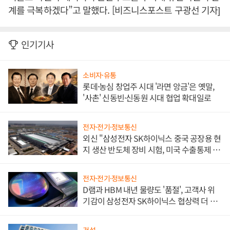
계를 극복하겠다”고 말했다. [비즈니스포스트 구광선 기자]
인기기사
소비자·유통
롯데·농심 창업주 시대 '라면 앙금'은 옛말,
'사촌' 신동빈·신동원 시대 협업 확대일로
전자·전기·정보통신
외신 "삼성전자 SK하이닉스 중국 공장용 현
지 생산 반도체 장비 시험, 미국 수출통제 대
비"
전자·전기·정보통신
D램과 HBM 내년 물량도 '품절', 고객사 위
기감이 삼성전자 SK하이닉스 협상력 더 키
워
건설