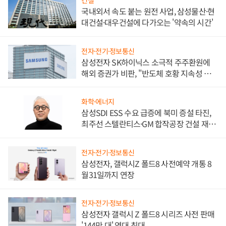
국내외서 속도 붙는 원전 사업, 삼성물산·현
대건설·대우건설에 다가오는 '약속의 시간'
전자·전기·정보통신
삼성전자 SK하이닉스 소극적 주주환원에
해외 증권가 비판, "반도체 호황 지속성 의
문"
화학·에너지
삼성SDI ESS 수요 급증에 북미 증설 타진,
최주선 스텔란티스·GM 합작공장 건설 재추
진하나
전자·전기·정보통신
삼성전자, 갤럭시Z 폴드8 사전예약 개통 8
월31일까지 연장
전자·전기·정보통신
삼성전자 갤럭시 Z 폴드8 시리즈 사전 판매
'144만 대' 역대 최대