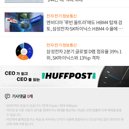
전자·전기·정보통신
엔비디아 '루빈 울트라'에도 HBM4 탑재 검
토, 삼성전자·SK하이닉스 HBM4 수율에 주
도권 갈린다
전자·전기·정보통신
삼성전자 2분기 글로벌 D램 점유율 39% 1
위, SK하이닉스와 13%p 격차
기사댓글
0
개
200자까지 쓰실 수 있습니다. (현재 0 byte / 최대 400byte)
저작권 등 다른 사람의 권리를 침해하거나 명예를 훼손하는 댓글은 관련 법률에 의해 제재를 받을
수 있습니다.
타인에게 불쾌감을 주는 욕설 등 비하하는 단어가 내용에 포함되거나 인신공격성 글은 관리자의 판
단에 의해 삭제 합니다.