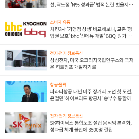
선, 곽노정 'N% 성과급' 법적 논란 벗을지 주
목
소비자·유통
치킨3사 '가맹점 상생' 비교해보니, 교촌 '영
업권 보호'·bhc '신메뉴 개발'·BBQ '원가 부
담'
전자·전기·정보통신
삼성전자, 미국 오크리지국립연구소와 극저
온 히트펌프 개발하기로
항공·물류
파라타항공 내년 미주 장거리 노선 첫 도전,
윤철민 '하이브리드 항공사' 승부수 통할까
전자·전기·정보통신
SK하이닉스 통합노조 설립 움직임 본격화,
성과급 체계 불만에 3500명 결집