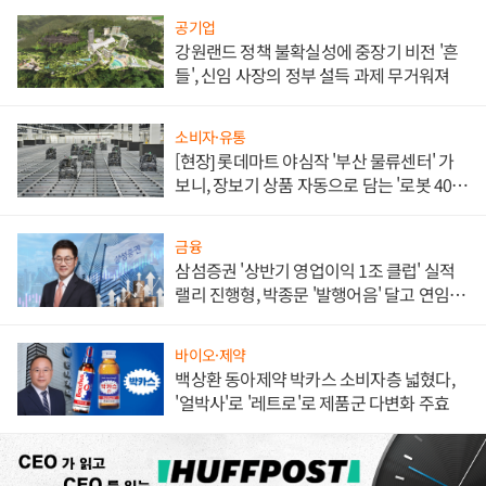
공기업
강원랜드 정책 불확실성에 중장기 비전 '흔
들', 신임 사장의 정부 설득 과제 무거워져
소비자·유통
[현장] 롯데마트 야심작 '부산 물류센터' 가
보니, 장보기 상품 자동으로 담는 '로봇 400
대' 장관
금융
삼섬증권 '상반기 영업이익 1조 클럽' 실적
랠리 진행형, 박종문 '발행어음' 달고 연임 향
하나
바이오·제약
백상환 동아제약 박카스 소비자층 넓혔다,
'얼박사'로 '레트로'로 제품군 다변화 주효