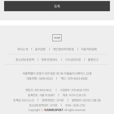
PC버전
회사소개
윤리강령
개인정보처리방침
이용자위원회
청소년보호정책
정정·반론보도
기사심의규정
불편신고
서울특별시 성동구 성수일로 39-34 서울숲더스페이스 12층
대표전화 : 1800-6522
팩스 : 070-4015-8658
편집국 : 070-4010-8512
사업본부 : 070-4010-7078
등록번호 : 서울 아 02897
제호 : 비즈니스포스트
등록일: 2013.11.13
발행·편집인 : 강석운
발행일자: 2013년 12월 2일
청소년보호책임자 : 강석운
ISSN : 2636-171X
Copyright ⓒ
B
USINESSPOST
. All rights reserved.