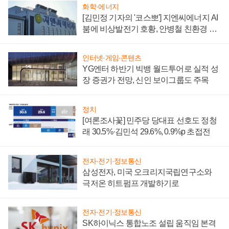
화학·에너지
[김민정 기자의 '코스뽀'] 지엔씨에너지 AI
붐에 비상발전기 호황, 안병철 친환경 에
너지 발전전문기업 향한다
인터넷·게임·콘텐츠
YG엔터 하반기 빅뱅 월드투어로 실적 성
장 증권가 전망, 신인 보이그룹도 주목
정치
[여론조사꽃] 민주당 당대표 선호도 정청
래 30.5%·김민석 29.6%, 0.9%p 초접전
전자·전기·정보통신
삼성전자, 미국 오크리지국립연구소와
극저온 히트펌프 개발하기로
전자·전기·정보통신
SK하이닉스 통합노조 설립 움직임 본격