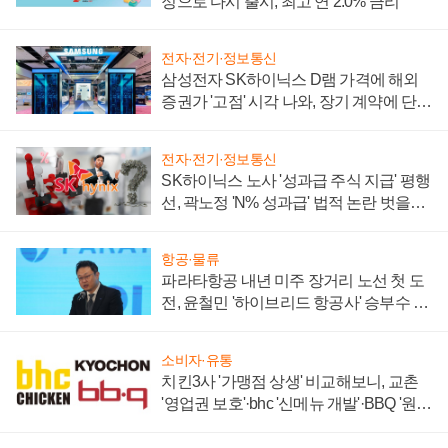
정으로 다시 출시, 최고 연 2.0% 금리
전자·전기·정보통신
삼성전자 SK하이닉스 D램 가격에 해외
증권가 '고점' 시각 나와, 장기 계약에 단점
부각
전자·전기·정보통신
SK하이닉스 노사 '성과급 주식 지급' 평행
선, 곽노정 'N% 성과급' 법적 논란 벗을지
주목
항공·물류
파라타항공 내년 미주 장거리 노선 첫 도
전, 윤철민 '하이브리드 항공사' 승부수 통
할까
소비자·유통
치킨3사 '가맹점 상생' 비교해보니, 교촌
'영업권 보호'·bhc '신메뉴 개발'·BBQ '원가
부담'