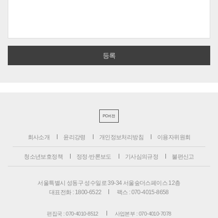
PC버전
회사소개
윤리강령
개인정보처리방침
이용자위원회
청소년보호정책
정정·반론보도
기사심의규정
불편신고
서울특별시 성동구 성수일로 39-34 서울숲더스페이스 12층
대표전화 : 1800-6522
팩스 : 070-4015-8658
편집국 : 070-4010-8512
사업본부 : 070-4010-7078