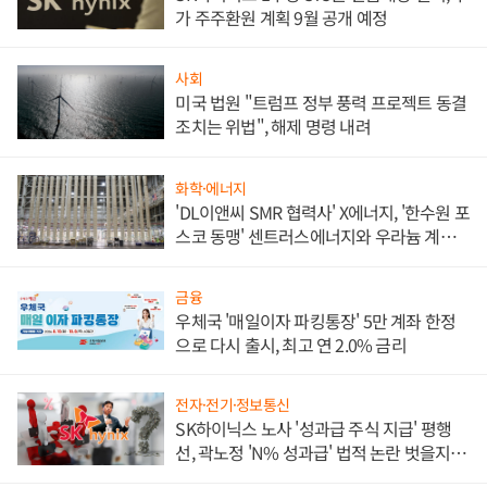
가 주주환원 계획 9월 공개 예정
사회
미국 법원 "트럼프 정부 풍력 프로젝트 동결
조치는 위법", 해제 명령 내려
화학·에너지
'DL이앤씨 SMR 협력사' X에너지, '한수원 포
스코 동맹' 센트러스에너지와 우라늄 계약
체결
금융
우체국 '매일이자 파킹통장' 5만 계좌 한정
으로 다시 출시, 최고 연 2.0% 금리
전자·전기·정보통신
SK하이닉스 노사 '성과급 주식 지급' 평행
선, 곽노정 'N% 성과급' 법적 논란 벗을지 주
목