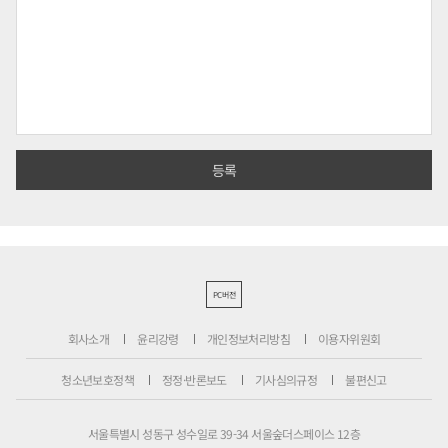
PC버전
회사소개
윤리강령
개인정보처리방침
이용자위원회
청소년보호정책
정정·반론보도
기사심의규정
불편신고
서울특별시 성동구 성수일로 39-34 서울숲더스페이스 12층