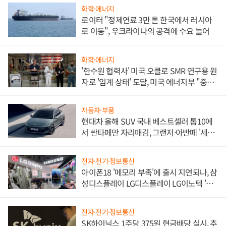
화학·에너지
로이터 "정제연료 3만 톤 한국에서 러시아
로 이동", 우크라이나의 공격에 수요 늘어
화학·에너지
'한수원 협력사' 미국 오클로 SMR 연구용 원
자로 '임계 상태' 도달, 미국 에너지부 "중요
한 이정표"
자동차·부품
현대차 올해 SUV 국내 베스트셀러 톱10에
서 싼타페만 자리매김, 그랜저·아반떼 '세단
쌍끌이'로 내수 방어
전자·전기·정보통신
아이폰18 '메모리 부족'에 출시 지연되나, 삼
성디스플레이 LG디스플레이 LG이노텍 '탈
애플' 수익 다각화 속도
전자·전기·정보통신
SK하이닉스 1주당 375원 현금배당 실시, 추