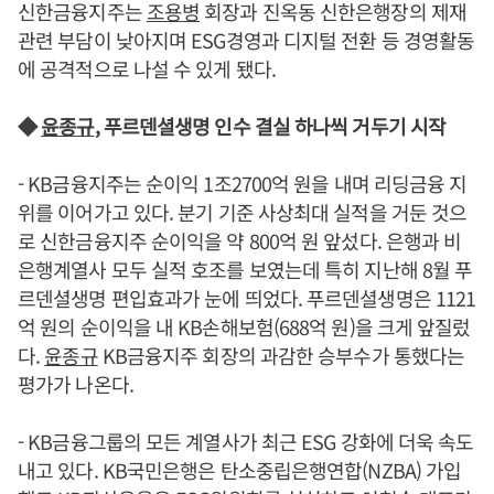
신한금융지주는
조용병
회장과 진옥동 신한은행장의 제재
관련 부담이 낮아지며 ESG경영과 디지털 전환 등 경영활동
에 공격적으로 나설 수 있게 됐다.
◆
윤종규
, 푸르덴셜생명 인수 결실 하나씩 거두기 시작
- KB금융지주는 순이익 1조2700억 원을 내며 리딩금융 지
위를 이어가고 있다. 분기 기준 사상최대 실적을 거둔 것으
로 신한금융지주 순이익을 약 800억 원 앞섰다. 은행과 비
은행계열사 모두 실적 호조를 보였는데 특히 지난해 8월 푸
르덴셜생명 편입효과가 눈에 띄었다. 푸르덴셜생명은 1121
억 원의 순이익을 내 KB손해보험(688억 원)을 크게 앞질렀
다.
윤종규
KB금융지주 회장의 과감한 승부수가 통했다는
평가가 나온다.
- KB금융그룹의 모든 계열사가 최근 ESG 강화에 더욱 속도
내고 있다. KB국민은행은 탄소중립은행연합(NZBA) 가입