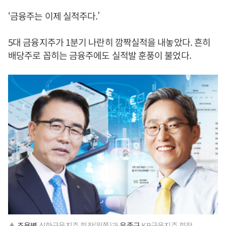
‘금융주는 이제 실적주다.’
5대 금융지주가 1분기 나란히 깜짝실적을 내놓았다. 흔히
배당주로 꼽히는 금융주에도 실적발 훈풍이 불었다.
▲
조용병
신한금융지주 회장(왼쪽)과
윤종규
KB금융지주 회장.