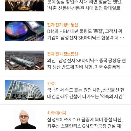
롯데·농심 창업주 시대 '라면 앙금'은 옛말,
'사촌' 신동빈·신동원 시대 협업 확대일로
전자·전기·정보통신
D램과 HBM 내년 물량도 '품절', 고객사 위
기감이 삼성전자 SK하이닉스 협상력 더 키
워
전자·전기·정보통신
외신 "삼성전자 SK하이닉스 중국 공장용 현
지 생산 반도체 장비 시험, 미국 수출통제 대
비"
건설
국내외서 속도 붙는 원전 사업, 삼성물산·현
대건설·대우건설에 다가오는 '약속의 시간'
화학·에너지
삼성SDI ESS 수요 급증에 북미 증설 타진,
최주선 스텔란티스·GM 합작공장 건설 재추