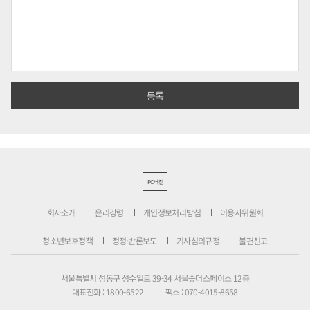
PC버전
회사소개
윤리강령
개인정보처리방침
이용자위원회
청소년보호정책
정정·반론보도
기사심의규정
불편신고
서울특별시 성동구 성수일로 39-34 서울숲더스페이스 12층
대표전화 : 1800-6522
팩스 : 070-4015-8658