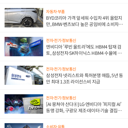
자동차·부품
BYD코리아 가격 앞세워 수입차 4위 올랐지
만, BMW·벤츠보다 높은 공임비에 소비자
불만 폭발
전자·전기·정보통신
엔비디아 '루빈 울트라'에도 HBM4 탑재 검
토, 삼성전자·SK하이닉스 HBM4 수율에 주
도권 갈린다
전자·전기·정보통신
삼성전자 넷리스트와 특허분쟁 매듭, 5년 동
안 최대 1.3조 라이선스비 지급
전자·전기·정보통신
[AI 뭉쳐야 산다⑧] LG·엔비디아 '피지컬 AI'
동맹 강화, 구광모 제조·데이터·기술 결집
해 종합 로보틱스 기업으로
소비자·유통