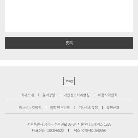
PC버전
회사소개
윤리강령
개인정보처리방침
이용자위원회
청소년보호정책
정정·반론보도
기사심의규정
불편신고
서울특별시 성동구 성수일로 39-34 서울숲더스페이스 12층
대표전화 : 1800-6522
팩스 : 070-4015-8658