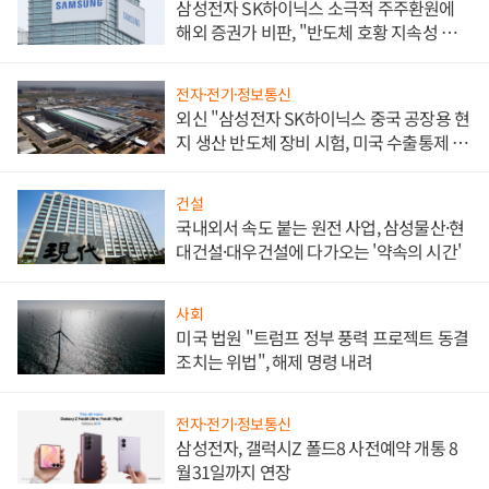
삼성전자 SK하이닉스 소극적 주주환원에
해외 증권가 비판, "반도체 호황 지속성 의
문"
전자·전기·정보통신
외신 "삼성전자 SK하이닉스 중국 공장용 현
지 생산 반도체 장비 시험, 미국 수출통제 대
비"
건설
국내외서 속도 붙는 원전 사업, 삼성물산·현
대건설·대우건설에 다가오는 '약속의 시간'
사회
미국 법원 "트럼프 정부 풍력 프로젝트 동결
조치는 위법", 해제 명령 내려
전자·전기·정보통신
삼성전자, 갤럭시Z 폴드8 사전예약 개통 8
월31일까지 연장