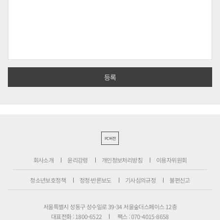
PC버전
회사소개
윤리강령
개인정보처리방침
이용자위원회
청소년보호정책
정정·반론보도
기사심의규정
불편신고
서울특별시 성동구 성수일로 39-34 서울숲더스페이스 12층
대표전화 : 1800-6522
팩스 : 070-4015-8658