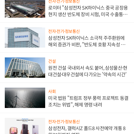
전자·전기·정보통신
로이터 "삼성전자 SK하이닉스 중국 공장용
현지 생산 반도체 장비 시험, 미국 수출통제
대비"
전자·전기·정보통신
삼성전자 SK하이닉스 소극적 주주환원에
해외 증권가 비판, "반도체 호황 지속성 의
문"
건설
원전 건설 국내외서 속도 붙어, 삼성물산·현
대건설·대우건설에 다가오는 '약속의 시간'
사회
미국 법원 "트럼프 정부 풍력 프로젝트 동결
조치는 위법", 해제 명령 내려
전자·전기·정보통신
삼성전자, 갤럭시Z 폴드8 사전예약 개통 8