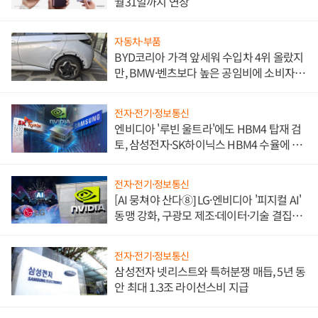
월31일까지 연장
자동차·부품
BYD코리아 가격 앞세워 수입차 4위 올랐지
만, BMW·벤츠보다 높은 공임비에 소비자
불만 폭발
전자·전기·정보통신
엔비디아 '루빈 울트라'에도 HBM4 탑재 검
토, 삼성전자·SK하이닉스 HBM4 수율에 주
도권 갈린다
전자·전기·정보통신
[AI 뭉쳐야 산다⑧] LG·엔비디아 '피지컬 AI'
동맹 강화, 구광모 제조·데이터·기술 결집
해 종합 로보틱스 기업으로
전자·전기·정보통신
삼성전자 넷리스트와 특허분쟁 매듭, 5년 동
안 최대 1.3조 라이선스비 지급