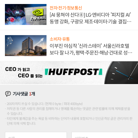
전자·전기·정보통신
[AI 뭉쳐야 산다⑧] LG·엔비디아 '피지컬 AI'
동맹 강화, 구광모 제조·데이터·기술 결집
해 종합 로보틱스 기업으로
소비자·유통
이부진 야심작 '신라스테이' 서울신라호텔
보다 잘 나가, 평택·주문진·해남·건대로 성
장판 더 넓힌다
기사댓글
1
개
200자까지 쓰실 수 있습니다. (현재 0 byte / 최대 400byte)
저작권 등 다른 사람의 권리를 침해하거나 명예를 훼손하는 댓글은 관련 법률에 의해 제재를 받을
수 있습니다.
타인에게 불쾌감을 주는 욕설 등 비하하는 단어가 내용에 포함되거나 인신공격성 글은 관리자의 판
단에 의해 삭제 합니다.