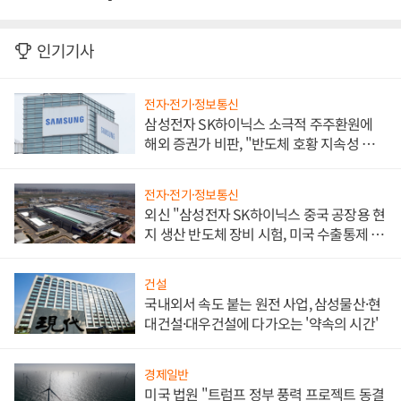
인기기사
전자·전기·정보통신
삼성전자 SK하이닉스 소극적 주주환원에
해외 증권가 비판, "반도체 호황 지속성 의
문"
전자·전기·정보통신
외신 "삼성전자 SK하이닉스 중국 공장용 현
지 생산 반도체 장비 시험, 미국 수출통제 대
비"
건설
국내외서 속도 붙는 원전 사업, 삼성물산·현
대건설·대우건설에 다가오는 '약속의 시간'
경제일반
미국 법원 "트럼프 정부 풍력 프로젝트 동결