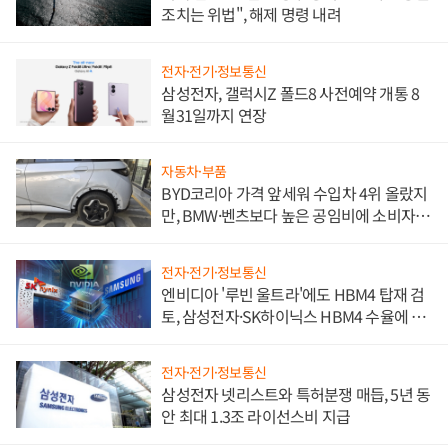
조치는 위법", 해제 명령 내려
전자·전기·정보통신
삼성전자, 갤럭시Z 폴드8 사전예약 개통 8
월31일까지 연장
자동차·부품
BYD코리아 가격 앞세워 수입차 4위 올랐지
만, BMW·벤츠보다 높은 공임비에 소비자
불만 폭발
전자·전기·정보통신
엔비디아 '루빈 울트라'에도 HBM4 탑재 검
토, 삼성전자·SK하이닉스 HBM4 수율에 주
도권 갈린다
전자·전기·정보통신
삼성전자 넷리스트와 특허분쟁 매듭, 5년 동
안 최대 1.3조 라이선스비 지급