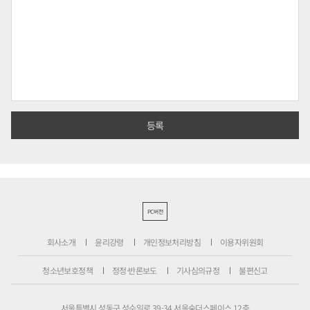
PC버전
회사소개
윤리강령
개인정보처리방침
이용자위원회
청소년보호정책
정정·반론보도
기사심의규정
불편신고
서울특별시 성동구 성수일로 39-34 서울숲더스페이스 12층