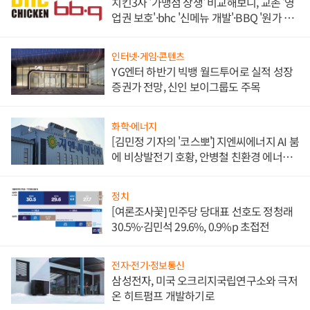
치킨3사 '가맹점 상생' 비교해보니, 교촌 '영
업권 보호'·bhc '신메뉴 개발'·BBQ '원가 부
담'
인터넷·게임·콘텐츠
YG엔터 하반기 빅뱅 월드투어로 실적 성장
증권가 전망, 신인 보이그룹도 주목
화학·에너지
[김민정 기자의 '코스뽀'] 지엔씨에너지 AI 붐
에 비상발전기 호황, 안병철 친환경 에너지
발전전문기업 향한다
정치
[여론조사꽃] 민주당 당대표 선호도 정청래
30.5%·김민석 29.6%, 0.9%p 초접전
전자·전기·정보통신
삼성전자, 미국 오크리지국립연구소와 극저
온 히트펌프 개발하기로