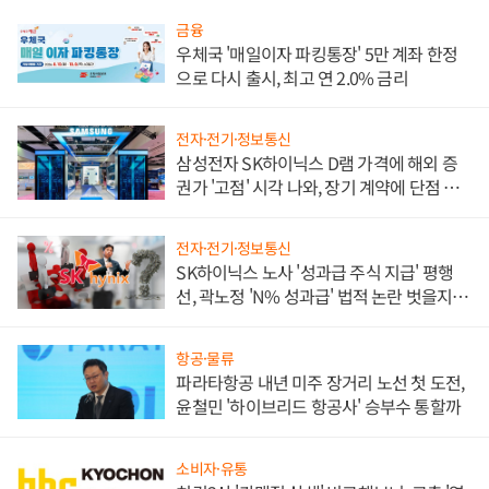
금융
우체국 '매일이자 파킹통장' 5만 계좌 한정
으로 다시 출시, 최고 연 2.0% 금리
전자·전기·정보통신
삼성전자 SK하이닉스 D램 가격에 해외 증
권가 '고점' 시각 나와, 장기 계약에 단점 부
각
전자·전기·정보통신
SK하이닉스 노사 '성과급 주식 지급' 평행
선, 곽노정 'N% 성과급' 법적 논란 벗을지 주
목
항공·물류
파라타항공 내년 미주 장거리 노선 첫 도전,
윤철민 '하이브리드 항공사' 승부수 통할까
소비자·유통