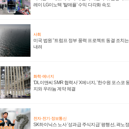
레이 LG이노텍 '탈애플' 수익 다각화 속도
사회
미국 법원 "트럼프 정부 풍력 프로젝트 동결 조치는 
내려
화학·에너지
'DL이앤씨 SMR 협력사' X에너지, '한수원 포스코
지와 우라늄 계약 체결
전자·전기·정보통신
SK하이닉스 노사 '성과급 주식지급' 평행선, 곽노정 