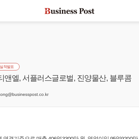
실적발표
 티앤엘, 서플러스글로벌, 진양물산, 블루콤
4
ng@businesspost.co.kr
 연결기준으로 매출 406억3300만 원, 영업이익 95억9200만 