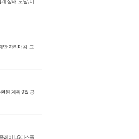
계 상태' 도달, 미
페만 자리매김, 그
주환원 계획 9월 공
스플레이 LG디스플