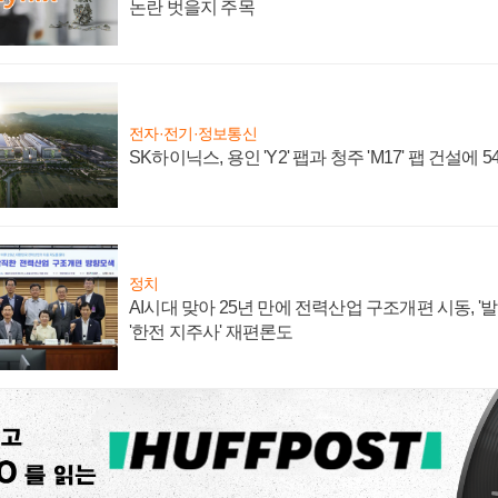
논란 벗을지 주목
전자·전기·정보통신
SK하이닉스, 용인 'Y2' 팹과 청주 'M17' 팹 건설에 
정치
AI시대 맞아 25년 만에 전력산업 구조개편 시동, '
'한전 지주사' 재편론도