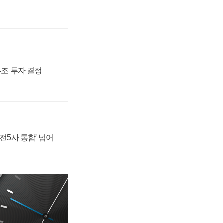
54조 투자 결정
발전5사 통합' 넘어