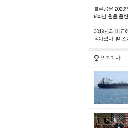
블루콤은 2020년
800만 원을 올
2019년과 비교
돌아섰다. [비
인기기사