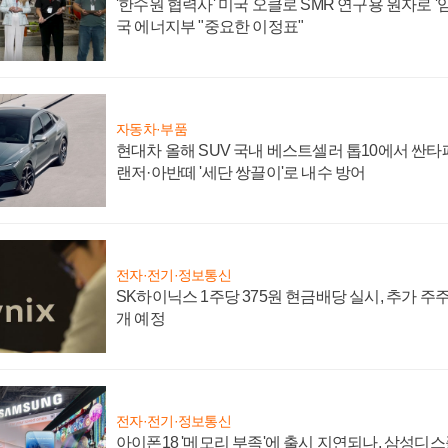
'한수원 협력사' 미국 오클로 SMR 연구용 원자로 '임
국 에너지부 "중요한 이정표"
자동차·부품
현대차 올해 SUV 국내 베스트셀러 톱10에서 싼타
랜저·아반떼 '세단 쌍끌이'로 내수 방어
전자·전기·정보통신
SK하이닉스 1주당 375원 현금배당 실시, 추가 주
개 예정
전자·전기·정보통신
아이폰18 '메모리 부족'에 출시 지연되나, 삼성디