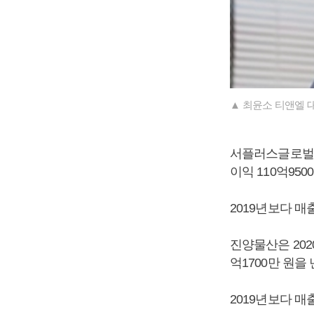
▲ 최윤소 티앤엘 
서플러스글로벌은 
이익 110억95
2019년보다 매출
진양물산은 2020
억1700만 원을
2019년보다 매출