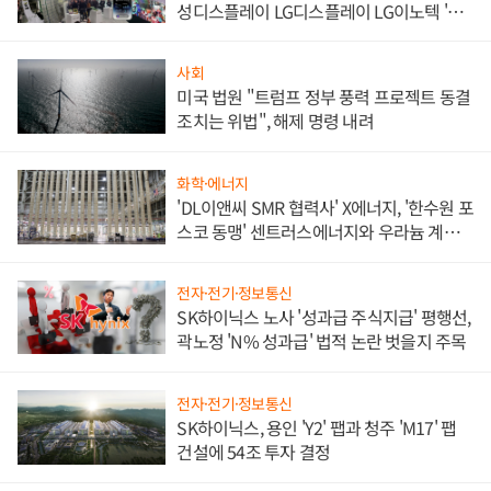
성디스플레이 LG디스플레이 LG이노텍 '탈
애플' 수익 다각화 속도
사회
미국 법원 "트럼프 정부 풍력 프로젝트 동결
조치는 위법", 해제 명령 내려
화학·에너지
'DL이앤씨 SMR 협력사' X에너지, '한수원 포
스코 동맹' 센트러스에너지와 우라늄 계약
체결
전자·전기·정보통신
SK하이닉스 노사 '성과급 주식지급' 평행선,
곽노정 'N% 성과급' 법적 논란 벗을지 주목
전자·전기·정보통신
SK하이닉스, 용인 'Y2' 팹과 청주 'M17' 팹
건설에 54조 투자 결정