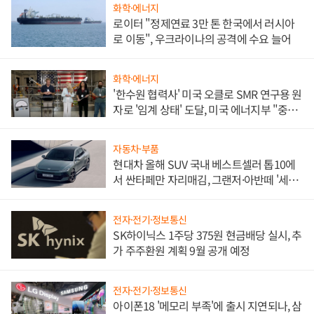
화학·에너지
로이터 "정제연료 3만 톤 한국에서 러시아
로 이동", 우크라이나의 공격에 수요 늘어
화학·에너지
'한수원 협력사' 미국 오클로 SMR 연구용 원
자로 '임계 상태' 도달, 미국 에너지부 "중요
한 이정표"
자동차·부품
현대차 올해 SUV 국내 베스트셀러 톱10에
서 싼타페만 자리매김, 그랜저·아반떼 '세단
쌍끌이'로 내수 방어
전자·전기·정보통신
SK하이닉스 1주당 375원 현금배당 실시, 추
가 주주환원 계획 9월 공개 예정
전자·전기·정보통신
아이폰18 '메모리 부족'에 출시 지연되나, 삼