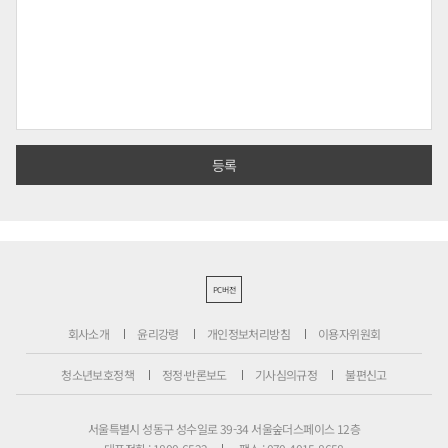
PC버전
회사소개
윤리강령
개인정보처리방침
이용자위원회
청소년보호정책
정정·반론보도
기사심의규정
불편신고
서울특별시 성동구 성수일로 39-34 서울숲더스페이스 12층