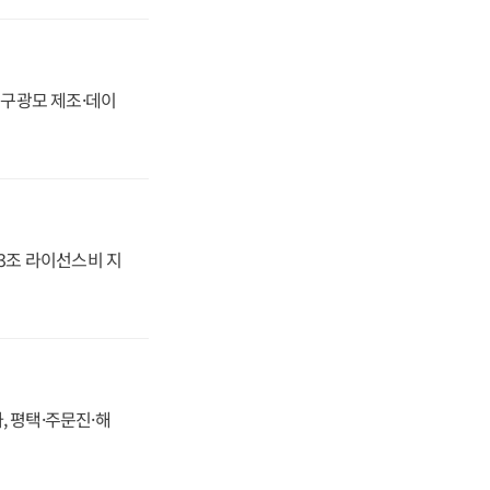
화, 구광모 제조·데이
.3조 라이선스비 지
, 평택·주문진·해