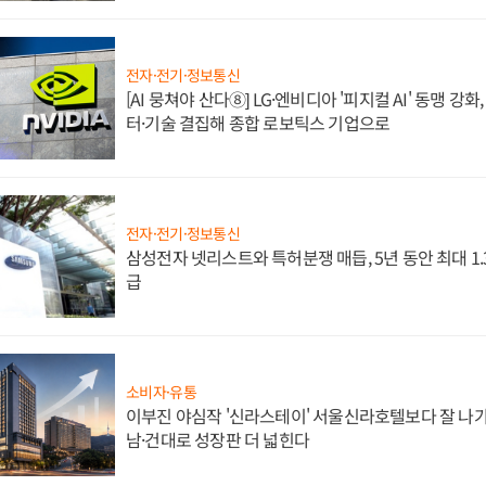
전자·전기·정보통신
[AI 뭉쳐야 산다⑧] LG·엔비디아 '피지컬 AI' 동맹 강
터·기술 결집해 종합 로보틱스 기업으로
전자·전기·정보통신
삼성전자 넷리스트와 특허분쟁 매듭, 5년 동안 최대 1
급
소비자·유통
이부진 야심작 '신라스테이' 서울신라호텔보다 잘 나가
남·건대로 성장판 더 넓힌다