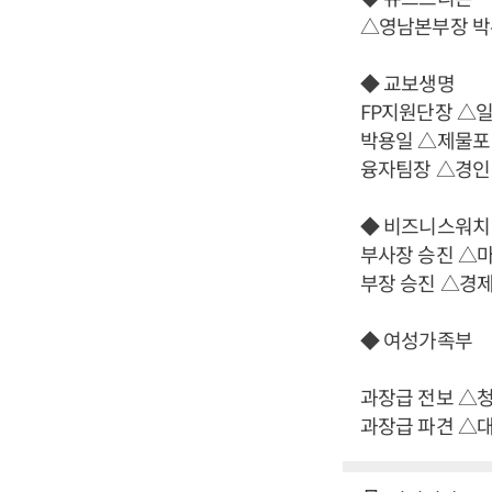
△영남본부장 박
◆ 교보생명
FP지원단장 △
박용일 △제물포
융자팀장 △경인
◆ 비즈니스워치
부사장 승진 △
부장 승진 △경
◆ 여성가족부
과장급 전보 △
과장급 파견 △