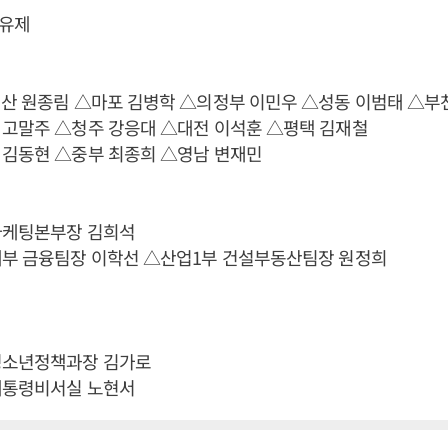
유제
일산 원종림 △마포 김병학 △의정부 이민우 △성동 이범태 △부
 고말주 △청주 강응대 △대전 이석훈 △평택 김재철
 김동현 △중부 최종희 △영남 변재민
마케팅본부장 김희석
제부 금융팀장 이학선 △산업1부 건설부동산팀장 원정희
청소년정책과장 김가로
대통령비서실 노현서