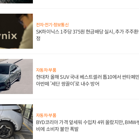
전자·전기·정보통신
SK하이닉스 1주당 375원 현금배당 실시, 추가 주주환
정
자동차·부품
현대차 올해 SUV 국내 베스트셀러 톱10에서 싼타페만
아반떼 '세단 쌍끌이'로 내수 방어
자동차·부품
BYD코리아 가격 앞세워 수입차 4위 올랐지만, BMW
비에 소비자 불만 폭발