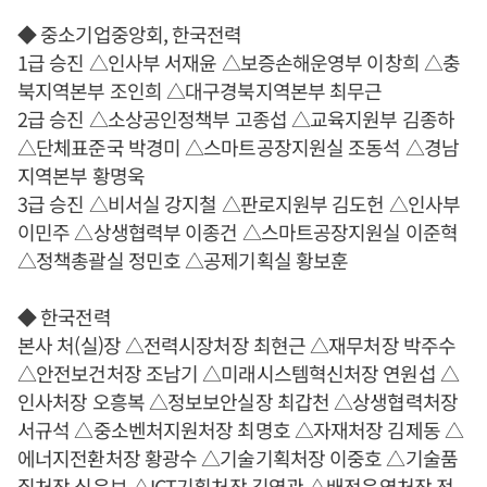
◆ 중소기업중앙회, 한국전력
1급 승진 △인사부 서재윤 △보증손해운영부 이창희 △충
북지역본부 조인희 △대구경북지역본부 최무근
2급 승진 △소상공인정책부 고종섭 △교육지원부 김종하
△단체표준국 박경미 △스마트공장지원실 조동석 △경남
지역본부 황명욱
3급 승진 △비서실 강지철 △판로지원부 김도헌 △인사부
이민주 △상생협력부 이종건 △스마트공장지원실 이준혁
△정책총괄실 정민호 △공제기획실 황보훈
◆ 한국전력
본사 처(실)장 △전력시장처장 최현근 △재무처장 박주수
△안전보건처장 조남기 △미래시스템혁신처장 연원섭 △
인사처장 오흥복 △정보보안실장 최갑천 △상생협력처장
서규석 △중소벤처지원처장 최명호 △자재처장 김제동 △
에너지전환처장 황광수 △기술기획처장 이중호 △기술품
질처장 심은보 △ICT기획처장 김영관 △배전운영처장 전