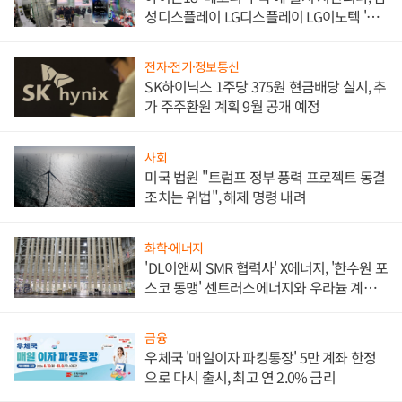
성디스플레이 LG디스플레이 LG이노텍 '탈
애플' 수익 다각화 속도
전자·전기·정보통신
SK하이닉스 1주당 375원 현금배당 실시, 추
가 주주환원 계획 9월 공개 예정
사회
미국 법원 "트럼프 정부 풍력 프로젝트 동결
조치는 위법", 해제 명령 내려
화학·에너지
'DL이앤씨 SMR 협력사' X에너지, '한수원 포
스코 동맹' 센트러스에너지와 우라늄 계약
체결
금융
우체국 '매일이자 파킹통장' 5만 계좌 한정
으로 다시 출시, 최고 연 2.0% 금리