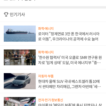
인기기사
화학·에너지
로이터 "정제연료 3만 톤 한국에서 러시아
로 이동", 우크라이나의 공격에 수요 늘어
화학·에너지
'한수원 협력사' 미국 오클로 SMR 연구용 원
자로 '임계 상태' 도달, 미국 에너지부 "중요
한 이정표"
자동차·부품
현대차 올해 SUV 국내 베스트셀러 톱10에
서 싼타페만 자리매김, 그랜저·아반떼 '세단
쌍끌이'로 내수 방어
전자·전기·정보통신
아이폰18 '메모리 부족'에 출시 지연되나, 삼