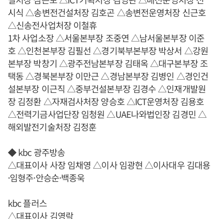
시식 △송변전건설처장 김호곤 △송변전운영처장 신근호
△신송전사업처장 이철휴
1차 사업소장 △서울본부장 조중연 △남서울본부장 이준
호 △인천본부장 김필선 △경기북부본부장 박상서 △강원
본부장 박창기 △광주전남본부장 김태옥 △대구본부장 조
택동 △경북본부장 이만근 △경남본부장 김병인 △경인건
설본부장 이근직 △중부건설본부장 김경수 △인재개발원
장 김정환 △자재검사처장 양승호 △ICT운영처장 김용호
△전력기금사업단장 임청원 △UAE나와법인장 김경민 △
해외발전기술처장 김정훈
◆ kbc 광주방송
△대표이사 사장 임채영 △이사 임광현 △이사대우 김대용
·임형주·안승순·백종욱
kbc 플러스
△대표이사 김영락