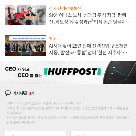
전자·전기·정보통신
SK하이닉스 노사 '성과급 주식 지급' 평행
선, 곽노정 'N% 성과급' 법적 논란 벗을지 주
목
정치
AI시대 맞아 25년 만에 전력산업 구조개편
시동, '발전5사 통합' 넘어 '한전 지주사' 재편
론도
기사댓글
0
개
200자까지 쓰실 수 있습니다. (현재 0 byte / 최대 400byte)
저작권 등 다른 사람의 권리를 침해하거나 명예를 훼손하는 댓글은 관련 법률에 의해 제재를 받을
수 있습니다.
타인에게 불쾌감을 주는 욕설 등 비하하는 단어가 내용에 포함되거나 인신공격성 글은 관리자의 판
단에 의해 삭제 합니다.