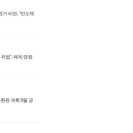
가 비판, "반도체
위법", 해제 명령
주환원 계획 9월 공