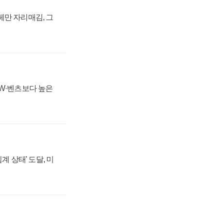
페만 자리매김, 그
MW·벤츠보다 높은
계 상태' 도달, 미