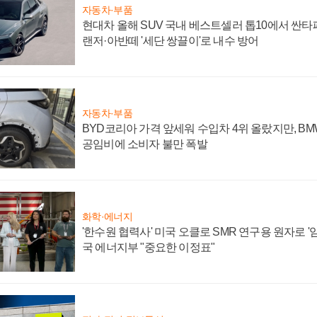
자동차·부품
현대차 올해 SUV 국내 베스트셀러 톱10에서 싼타
랜저·아반떼 '세단 쌍끌이'로 내수 방어
자동차·부품
BYD코리아 가격 앞세워 수입차 4위 올랐지만, B
공임비에 소비자 불만 폭발
화학·에너지
'한수원 협력사' 미국 오클로 SMR 연구용 원자로 '임
국 에너지부 "중요한 이정표"