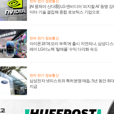
전자·전기·정보통신
[AI 뭉쳐야 산다⑧] LG·엔비디아 '피지컬 AI' 동맹 
이터·기술 결집해 종합 로보틱스 기업으로
전자·전기·정보통신
아이폰18 '메모리 부족'에 출시 지연되나, 삼성디
레이 LG이노텍 '탈애플' 수익 다각화 속도
전자·전기·정보통신
삼성전자 넷리스트와 특허분쟁 매듭, 5년 동안 최대
지급