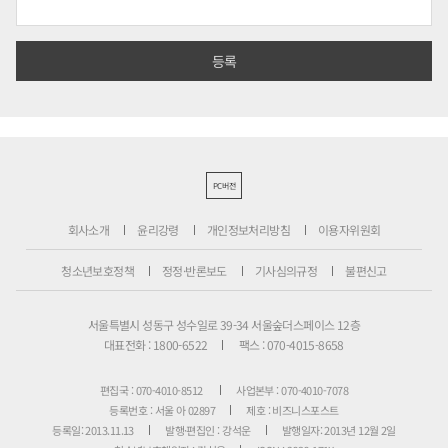
PC버전
회사소개
윤리강령
개인정보처리방침
이용자위원회
청소년보호정책
정정·반론보도
기사심의규정
불편신고
서울특별시 성동구 성수일로 39-34 서울숲더스페이스 12층
대표전화 : 1800-6522
팩스 : 070-4015-8658
편집국 : 070-4010-8512
사업본부 : 070-4010-7078
등록번호 : 서울 아 02897
제호 : 비즈니스포스트
등록일: 2013.11.13
발행·편집인 : 강석운
발행일자: 2013년 12월 2일