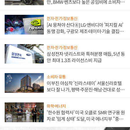
만, BMW·벤츠보다 높은 공임비에 소비자
불만 폭발
전자·전기·정보통신
[AI 뭉쳐야 산다⑧] LG·엔비디아 '피지컬 AI'
동맹 강화, 구광모 제조·데이터·기술 결집
해 종합 로보틱스 기업으로
전자·전기·정보통신
삼성전자 넷리스트와 특허분쟁 매듭, 5년 동
안 최대 1.3조 라이선스비 지급
소비자·유통
이부진 야심작 '신라스테이' 서울신라호텔
보다 잘 나가, 평택·주문진·해남·건대로 성
장판 더 넓힌다
화학·에너지
'한수원 협력사' 미국 오클로 SMR 연구용 원
자로 '임계 상태' 도달, 미국 에너지부 "중요
한 이정표"