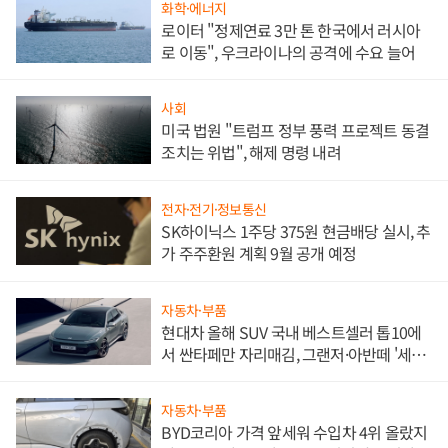
화학·에너지
로이터 "정제연료 3만 톤 한국에서 러시아
로 이동", 우크라이나의 공격에 수요 늘어
사회
미국 법원 "트럼프 정부 풍력 프로젝트 동결
조치는 위법", 해제 명령 내려
전자·전기·정보통신
SK하이닉스 1주당 375원 현금배당 실시, 추
가 주주환원 계획 9월 공개 예정
자동차·부품
현대차 올해 SUV 국내 베스트셀러 톱10에
서 싼타페만 자리매김, 그랜저·아반떼 '세단
쌍끌이'로 내수 방어
자동차·부품
BYD코리아 가격 앞세워 수입차 4위 올랐지