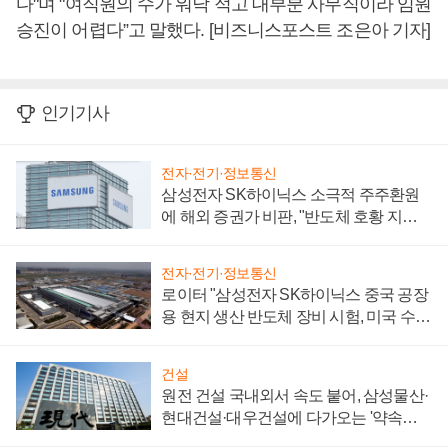
다"며 "여직원의 수가 워낙 적고 대부분 사무직이라 임원
승진이 어렵다”고 말했다. [비즈니스포스트 조은아 기자]
인기기사
전자·전기·정보통신
삼성전자 SK하이닉스 소극적 주주환원
에 해외 증권가 비판, "반도체 호황 지속
성 의문"
전자·전기·정보통신
로이터 "삼성전자 SK하이닉스 중국 공장
용 현지 생산 반도체 장비 시험, 미국 수출
통제 대비"
건설
원전 건설 국내외서 속도 붙어, 삼성물산·
현대건설·대우건설에 다가오는 '약속의
시간'