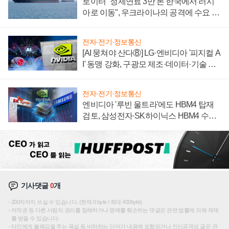
로이터 "정제연료 3만 톤 한국에서 러시
아로 이동", 우크라이나의 공격에 수요 늘
어
전자·전기·정보통신
[AI 뭉쳐야 산다⑧] LG·엔비디아 '피지컬 A
I' 동맹 강화, 구광모 제조·데이터·기술 결
집해 종합 로보틱스 기업으로
전자·전기·정보통신
엔비디아 '루빈 울트라'에도 HBM4 탑재
검토, 삼성전자·SK하이닉스 HBM4 수율
에 주도권 갈린다
기사댓글
0
개
200자까지 쓰실 수 있습니다. (현재 0 byte / 최대 400byte)
저작권 등 다른 사람의 권리를 침해하거나 명예를 훼손하는 댓글은 관련 법률에 의해 제재
를 받을 수 있습니다.
타인에게 불쾌감을 주는 욕설 등 비하하는 단어가 내용에 포함되거나 인신공격성 글은 관