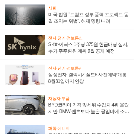
사회
미국 법원 "트럼프 정부 풍력 프로젝트 동
결 조치는 위법", 해제 명령 내려
전자·전기·정보통신
SK하이닉스 1주당 375원 현금배당 실시,
추가 주주환원 계획 9월 공개 예정
전자·전기·정보통신
삼성전자, 갤럭시Z 폴드8 사전예약 개통
8월31일까지 연장
자동차·부품
BYD코리아 가격 앞세워 수입차 4위 올랐
지만, BMW·벤츠보다 높은 공임비에 소비
자 불만 폭발
화학·에너지