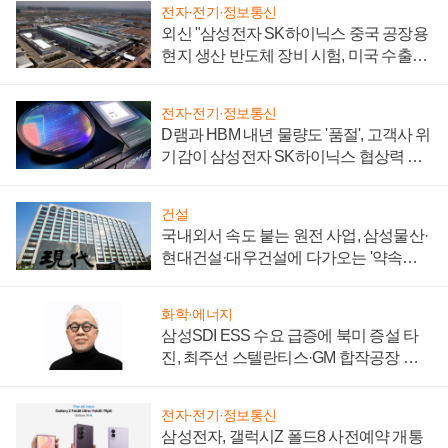
전자·전기·정보통신
외신 "삼성전자 SK하이닉스 중국 공장용
현지 생산 반도체 장비 시험, 미국 수출통
제 대비"
전자·전기·정보통신
D램과 HBM 내년 물량도 '품절', 고객사 위
기감이 삼성전자 SK하이닉스 협상력 더
키워
건설
국내외서 속도 붙는 원전 사업, 삼성물산·
현대건설·대우건설에 다가오는 '약속의
시간'
화학·에너지
삼성SDI ESS 수요 급증에 북미 증설 타
진, 최주선 스텔란티스·GM 합작공장 건
설 재추진하나
전자·전기·정보통신
삼성전자, 갤럭시Z 폴드8 사전예약 개통