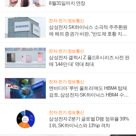
8월31일까지 연장
전자·전기·정보통신
삼성전자 SK하이닉스 소극적 주주환원
에 해외 증권가 비판, "반도체 호황 지속
성 의문"
전자·전기·정보통신
삼성전자 갤럭시 Z 폴드8 시리즈 사전 판
매 '144만 대' 역대 최대
전자·전기·정보통신
엔비디아 '루빈 울트라'에도 HBM4 탑재
검토, 삼성전자·SK하이닉스 HBM4 수율
에 주도권 갈린다
전자·전기·정보통신
삼성전자 2분기 글로벌 D램 점유율 39%
1위, SK하이닉스와 13%p 격차