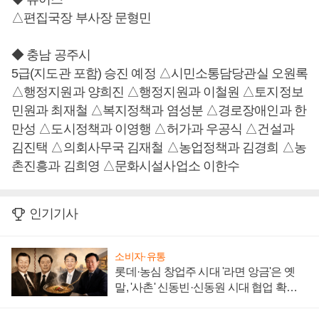
△편집국장 부사장 문형민
◆ 충남 공주시
5급(지도관 포함) 승진 예정 △시민소통담당관실 오원록
△행정지원과 양희진 △행정지원과 이철원 △토지정보
민원과 최재철 △복지정책과 염성분 △경로장애인과 한
만성 △도시정책과 이영행 △허가과 우공식 △건설과
김진택 △의회사무국 김재철 △농업정책과 김경희 △농
촌진흥과 김희영 △문화시설사업소 이한수
인기기사
소비자·유통
롯데·농심 창업주 시대 '라면 앙금'은 옛
말, '사촌' 신동빈·신동원 시대 협업 확대
일로