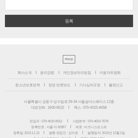
PC버전
회사소개
윤리강령
개인정보처리방침
이용자위원회
청소년보호정책
정정·반론보도
기사심의규정
불편신고
서울특별시 성동구 성수일로 39-34 서울숲더스페이스 12층
대표전화 : 1800-6522
팩스 : 070-4015-8658
편집국 : 070-4010-8512
사업본부 : 070-4010-7078
등록번호 : 서울 아 02897
제호 : 비즈니스포스트
등록일: 2013.11.13
발행·편집인 : 강석운
발행일자: 2013년 12월 2일