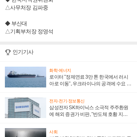
△사무처장 김파중
◆ 부산대
△기획부처장 정영석
인기기사
화학·에너지
로이터 "정제연료 3만 톤 한국에서 러시
아로 이동", 우크라이나의 공격에 수요 늘
어
전자·전기·정보통신
삼성전자 SK하이닉스 소극적 주주환원
에 해외 증권가 비판, "반도체 호황 지속
성 의문"
사회