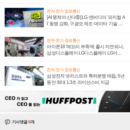
"중요한 이정표"
전자·전기·정보통신
[AI 뭉쳐야 산다⑧] LG·엔비디아 '피지컬 A
I' 동맹 강화, 구광모 제조·데이터·기술 결
집해 종합 로보틱스 기업으로
전자·전기·정보통신
아이폰18 '메모리 부족'에 출시 지연되나,
삼성디스플레이 LG디스플레이 LG이노
텍 '탈애플' 수익 다각화 속도
전자·전기·정보통신
삼성전자 넷리스트와 특허분쟁 매듭, 5년
동안 최대 1.3조 라이선스비 지급
기사댓글
0
개