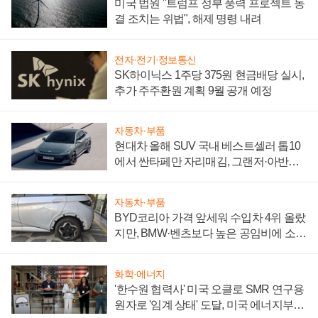
미국 법원 "트럼프 정부 풍력 프로젝트 동
결 조치는 위법", 해제 명령 내려
전자·전기·정보통신
SK하이닉스 1주당 375원 현금배당 실시,
추가 주주환원 계획 9월 공개 예정
자동차·부품
현대차 올해 SUV 국내 베스트셀러 톱10
에서 싼타페만 자리매김, 그랜저·아반떼
'세단 쌍끌이'로 내수 방어
자동차·부품
BYD코리아 가격 앞세워 수입차 4위 올랐
지만, BMW·벤츠보다 높은 공임비에 소비
자 불만 폭발
화학·에너지
'한수원 협력사' 미국 오클로 SMR 연구용
원자로 '임계 상태' 도달, 미국 에너지부