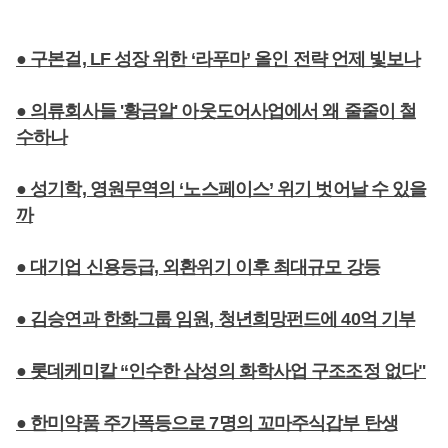
● 구본걸, LF 성장 위한 ‘라푸마’ 올인 전략 언제 빛보나
● 의류회사들 '황금알' 아웃도어사업에서 왜 줄줄이 철
수하나
● 성기학, 영원무역의 ‘노스페이스’ 위기 벗어날 수 있을
까
● 대기업 신용등급, 외환위기 이후 최대규모 강등
● 김승연과 한화그룹 임원, 청년희망펀드에 40억 기부
● 롯데케미칼 “인수한 삼성의 화학사업 구조조정 없다"
● 한미약품 주가폭등으로 7명의 꼬마주식갑부 탄생