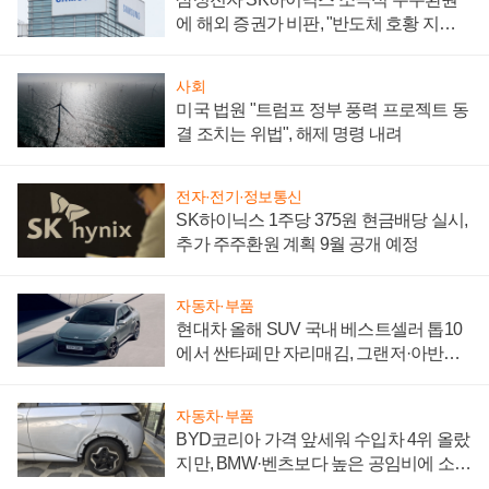
에 해외 증권가 비판, "반도체 호황 지속
성 의문"
사회
미국 법원 "트럼프 정부 풍력 프로젝트 동
결 조치는 위법", 해제 명령 내려
전자·전기·정보통신
SK하이닉스 1주당 375원 현금배당 실시,
추가 주주환원 계획 9월 공개 예정
자동차·부품
현대차 올해 SUV 국내 베스트셀러 톱10
에서 싼타페만 자리매김, 그랜저·아반떼
'세단 쌍끌이'로 내수 방어
자동차·부품
BYD코리아 가격 앞세워 수입차 4위 올랐
지만, BMW·벤츠보다 높은 공임비에 소비
자 불만 폭발