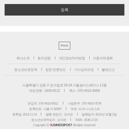
PC버전
회사소개
윤리강령
개인정보처리방침
이용자위원회
청소년보호정책
정정·반론보도
기사심의규정
불편신고
서울특별시 성동구 성수일로 39-34 서울숲더스페이스 12층
대표전화 : 1800-6522
팩스 : 070-4015-8658
편집국 : 070-4010-8512
사업본부 : 070-4010-7078
등록번호 : 서울 아 02897
제호 : 비즈니스포스트
등록일: 2013.11.13
발행·편집인 : 강석운
발행일자: 2013년 12월 2일
청소년보호책임자 : 강석운
ISSN : 2636-171X
Copyright ⓒ
B
USINESSPOST
. All rights reserved.