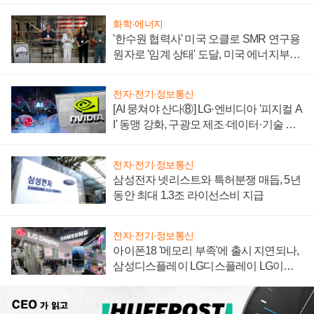
화학·에너지
'한수원 협력사' 미국 오클로 SMR 연구용
원자로 '임계 상태' 도달, 미국 에너지부
"중요한 이정표"
전자·전기·정보통신
[AI 뭉쳐야 산다⑧] LG·엔비디아 '피지컬 A
I' 동맹 강화, 구광모 제조·데이터·기술 결
집해 종합 로보틱스 기업으로
전자·전기·정보통신
삼성전자 넷리스트와 특허분쟁 매듭, 5년
동안 최대 1.3조 라이선스비 지급
전자·전기·정보통신
아이폰18 '메모리 부족'에 출시 지연되나,
삼성디스플레이 LG디스플레이 LG이노
텍 '탈애플' 수익 다각화 속도