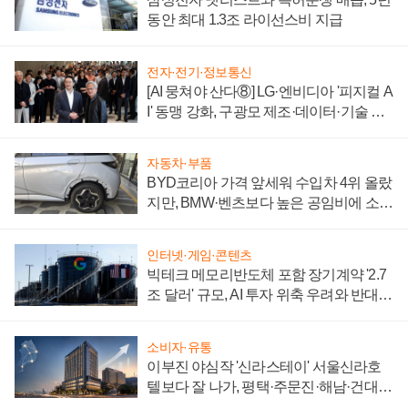
동안 최대 1.3조 라이선스비 지급
전자·전기·정보통신
[AI 뭉쳐야 산다⑧] LG·엔비디아 '피지컬 A
I' 동맹 강화, 구광모 제조·데이터·기술 결
집해 종합 로보틱스 기업으로
자동차·부품
BYD코리아 가격 앞세워 수입차 4위 올랐
지만, BMW·벤츠보다 높은 공임비에 소비
자 불만 폭발
인터넷·게임·콘텐츠
빅테크 메모리반도체 포함 장기계약 '2.7
조 달러' 규모, AI 투자 위축 우려와 반대
신호
소비자·유통
이부진 야심작 '신라스테이' 서울신라호
텔보다 잘 나가, 평택·주문진·해남·건대로
성장판 더 넓힌다