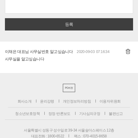
이채은 대표님 사무실번호 알고싶습니다
2020-09-03 07:16:34
사무실을 알고싶습니다
PC버전
회사소개
윤리강령
개인정보처리방침
이용자위원회
청소년보호정책
정정·반론보도
기사심의규정
불편신고
서울특별시 성동구 성수일로 39-34 서울숲더스페이스 12층
대표전화 : 1800-6522
팩스 : 070-4015-8658