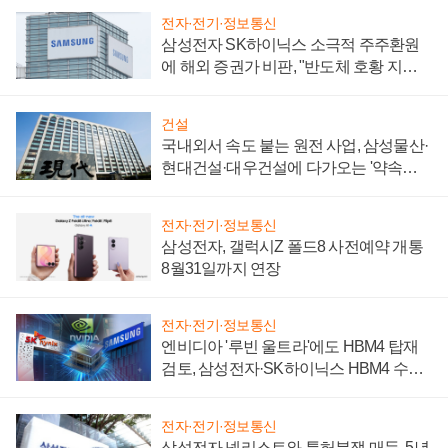
전자·전기·정보통신
삼성전자 SK하이닉스 소극적 주주환원
에 해외 증권가 비판, "반도체 호황 지속
성 의문"
건설
국내외서 속도 붙는 원전 사업, 삼성물산·
현대건설·대우건설에 다가오는 '약속의
시간'
전자·전기·정보통신
삼성전자, 갤럭시Z 폴드8 사전예약 개통
8월31일까지 연장
전자·전기·정보통신
엔비디아 '루빈 울트라'에도 HBM4 탑재
검토, 삼성전자·SK하이닉스 HBM4 수율
에 주도권 갈린다
전자·전기·정보통신
삼성전자 넷리스트와 특허분쟁 매듭, 5년