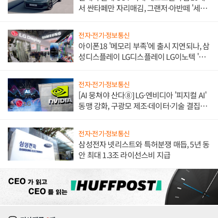
서 싼타페만 자리매김, 그랜저·아반떼 '세단
쌍끌이'로 내수 방어
전자·전기·정보통신
아이폰18 '메모리 부족'에 출시 지연되나, 삼
성디스플레이 LG디스플레이 LG이노텍 '탈
애플' 수익 다각화 속도
전자·전기·정보통신
[AI 뭉쳐야 산다⑧] LG·엔비디아 '피지컬 AI'
동맹 강화, 구광모 제조·데이터·기술 결집
해 종합 로보틱스 기업으로
전자·전기·정보통신
삼성전자 넷리스트와 특허분쟁 매듭, 5년 동
안 최대 1.3조 라이선스비 지급