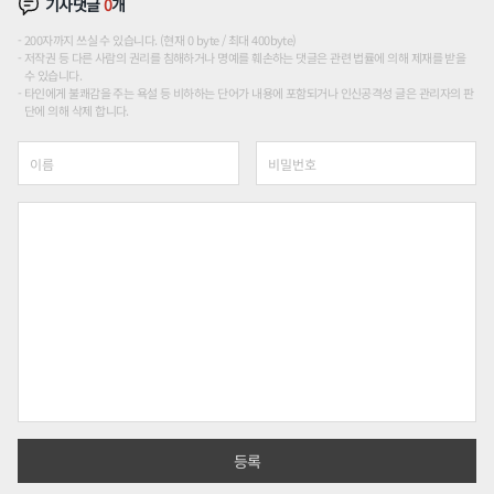
기사댓글
0
개
200자까지 쓰실 수 있습니다. (현재 0 byte / 최대 400byte)
저작권 등 다른 사람의 권리를 침해하거나 명예를 훼손하는 댓글은 관련 법률에 의해 제재를 받을
수 있습니다.
타인에게 불쾌감을 주는 욕설 등 비하하는 단어가 내용에 포함되거나 인신공격성 글은 관리자의 판
단에 의해 삭제 합니다.