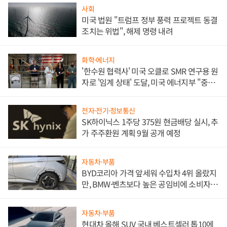
사회
미국 법원 "트럼프 정부 풍력 프로젝트 동결
조치는 위법", 해제 명령 내려
화학·에너지
'한수원 협력사' 미국 오클로 SMR 연구용 원
자로 '임계 상태' 도달, 미국 에너지부 "중요
한 이정표"
전자·전기·정보통신
SK하이닉스 1주당 375원 현금배당 실시, 추
가 주주환원 계획 9월 공개 예정
자동차·부품
BYD코리아 가격 앞세워 수입차 4위 올랐지
만, BMW·벤츠보다 높은 공임비에 소비자
불만 폭발
자동차·부품
현대차 올해 SUV 국내 베스트셀러 톱10에