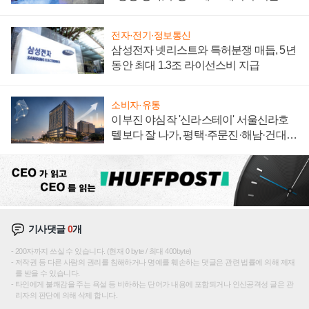
집해 종합 로보틱스 기업으로
전자·전기·정보통신
삼성전자 넷리스트와 특허분쟁 매듭, 5년
동안 최대 1.3조 라이선스비 지급
소비자·유통
이부진 야심작 '신라스테이' 서울신라호
텔보다 잘 나가, 평택·주문진·해남·건대로
성장판 더 넓힌다
기사댓글
0
개
200자까지 쓰실 수 있습니다. (현재 0 byte / 최대 400byte)
저작권 등 다른 사람의 권리를 침해하거나 명예를 훼손하는 댓글은 관련 법률에 의해 제재
를 받을 수 있습니다.
타인에게 불쾌감을 주는 욕설 등 비하하는 단어가 내용에 포함되거나 인신공격성 글은 관
리자의 판단에 의해 삭제 합니다.