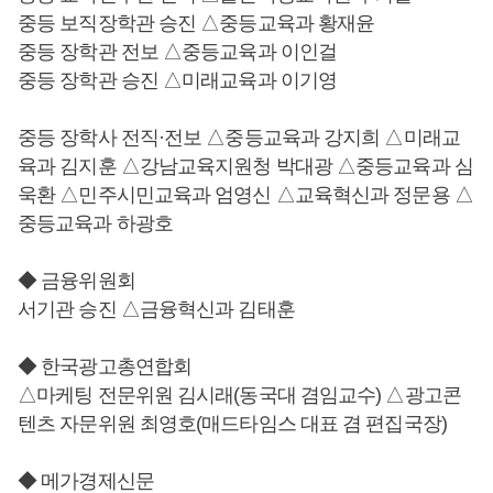
중등 보직장학관 승진 △중등교육과 황재윤
중등 장학관 전보 △중등교육과 이인걸
중등 장학관 승진 △미래교육과 이기영
중등 장학사 전직·전보 △중등교육과 강지희 △미래교
육과 김지훈 △강남교육지원청 박대광 △중등교육과 심
욱환 △민주시민교육과 엄영신 △교육혁신과 정문용 △
중등교육과 하광호
◆ 금융위원회
서기관 승진 △금융혁신과 김태훈
◆ 한국광고총연합회
△마케팅 전문위원 김시래(동국대 겸임교수) △광고콘
텐츠 자문위원 최영호(매드타임스 대표 겸 편집국장)
◆ 메가경제신문