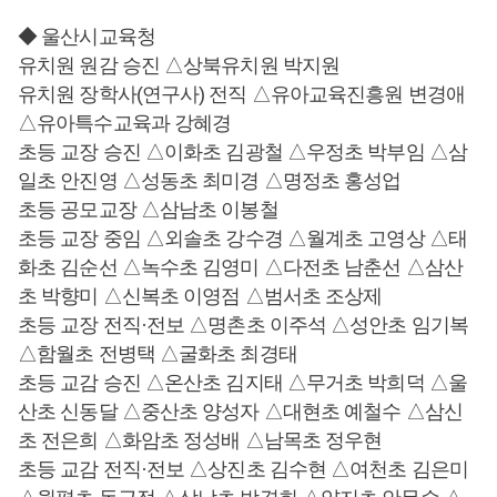
◆ 울산시교육청
유치원 원감 승진 △상북유치원 박지원
유치원 장학사(연구사) 전직 △유아교육진흥원 변경애
△유아특수교육과 강혜경
초등 교장 승진 △이화초 김광철 △우정초 박부임 △삼
일초 안진영 △성동초 최미경 △명정초 홍성업
초등 공모교장 △삼남초 이봉철
초등 교장 중임 △외솔초 강수경 △월계초 고영상 △태
화초 김순선 △녹수초 김영미 △다전초 남춘선 △삼산
초 박향미 △신복초 이영점 △범서초 조상제
초등 교장 전직·전보 △명촌초 이주석 △성안초 임기복
△함월초 전병택 △굴화초 최경태
초등 교감 승진 △온산초 김지태 △무거초 박희덕 △울
산초 신동달 △중산초 양성자 △대현초 예철수 △삼신
초 전은희 △화암초 정성배 △남목초 정우현
초등 교감 전직·전보 △상진초 김수현 △여천초 김은미