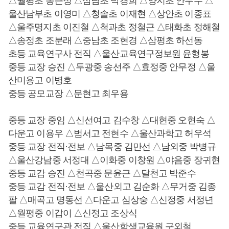
△월평초 동근정 △삼남초 박경희 △양지초 안무수 △
울산남부초 이영미 △청솔초 이재현 △상안초 이종표
△울주명지초 이진철 △척과초 정철근 △태화초 정해철
△송정초 조분래 △중남초 조현경 △삼평초 하선동
초등 교육연구사 전직 △울산교육연구정보원 윤형봉
중등 교장 승진 △두광중 송선주 △효정중 안무정 △울
산미용고 이병호
중등 공모교장 △문현고 최우용
중등 교장 중임 △신선여고 김수창 △대현중 오현숙 △
다운고 이용우 △범서고 전현수 △울산과학고 허우석
중등 교장 전직·전보 △남목중 김만선 △남외중 박병규
△울산강남중 서정대 △이화중 이창원 △야음중 장귀현
중등 교감 승진 △천곡중 문윤근 △달천고 박준수
중등 교감 전직·전보 △울산외고 김순화 △무거중 김종
팔 △매곡고 명동선 △다운고 심상숭 △신정중 서정년
△월평중 이갑이 △신정고 조상식
중등 교육연구관 전직 △울산학생교육원 구외철