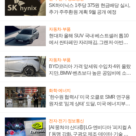
SK하이닉스 1주당 375원 현금배당 실시,
추가 주주환원 계획 9월 공개 예정
자동차·부품
현대차 올해 SUV 국내 베스트셀러 톱10
에서 싼타페만 자리매김, 그랜저·아반떼
'세단 쌍끌이'로 내수 방어
자동차·부품
BYD코리아 가격 앞세워 수입차 4위 올랐
지만, BMW·벤츠보다 높은 공임비에 소비
자 불만 폭발
화학·에너지
'한수원 협력사' 미국 오클로 SMR 연구용
원자로 '임계 상태' 도달, 미국 에너지부
"중요한 이정표"
전자·전기·정보통신
[AI 뭉쳐야 산다⑧] LG·엔비디아 '피지컬 A
I' 동맹 강화, 구광모 제조·데이터·기술 결