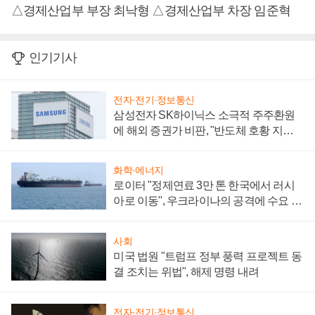
△경제산업부 부장 최낙형 △경제산업부 차장 임준혁
인기기사
전자·전기·정보통신
삼성전자 SK하이닉스 소극적 주주환원
에 해외 증권가 비판, "반도체 호황 지속
성 의문"
화학·에너지
로이터 "정제연료 3만 톤 한국에서 러시
아로 이동", 우크라이나의 공격에 수요 늘
어
사회
미국 법원 "트럼프 정부 풍력 프로젝트 동
결 조치는 위법", 해제 명령 내려
전자·전기·정보통신