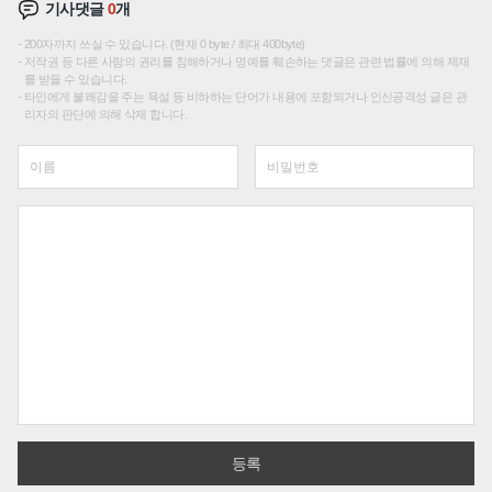
기사댓글
0
개
200자까지 쓰실 수 있습니다. (현재 0 byte / 최대 400byte)
저작권 등 다른 사람의 권리를 침해하거나 명예를 훼손하는 댓글은 관련 법률에 의해 제재
를 받을 수 있습니다.
타인에게 불쾌감을 주는 욕설 등 비하하는 단어가 내용에 포함되거나 인신공격성 글은 관
리자의 판단에 의해 삭제 합니다.