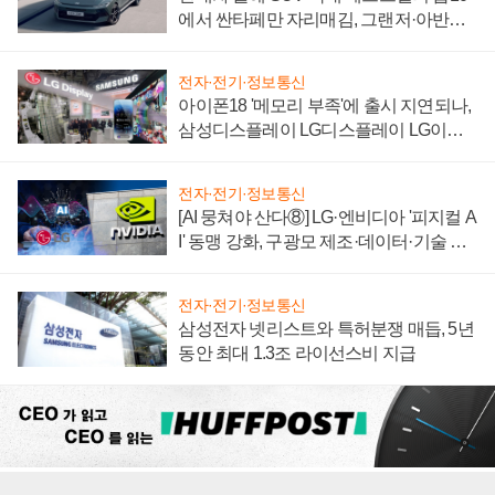
에서 싼타페만 자리매김, 그랜저·아반떼
'세단 쌍끌이'로 내수 방어
전자·전기·정보통신
아이폰18 '메모리 부족'에 출시 지연되나,
삼성디스플레이 LG디스플레이 LG이노
텍 '탈애플' 수익 다각화 속도
전자·전기·정보통신
[AI 뭉쳐야 산다⑧] LG·엔비디아 '피지컬 A
I' 동맹 강화, 구광모 제조·데이터·기술 결
집해 종합 로보틱스 기업으로
전자·전기·정보통신
삼성전자 넷리스트와 특허분쟁 매듭, 5년
동안 최대 1.3조 라이선스비 지급