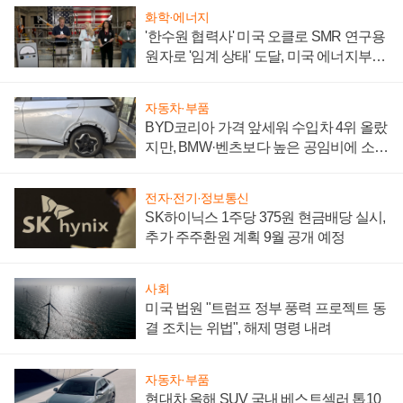
화학·에너지
'한수원 협력사' 미국 오클로 SMR 연구용
원자로 '임계 상태' 도달, 미국 에너지부
"중요한 이정표"
자동차·부품
BYD코리아 가격 앞세워 수입차 4위 올랐
지만, BMW·벤츠보다 높은 공임비에 소비
자 불만 폭발
전자·전기·정보통신
SK하이닉스 1주당 375원 현금배당 실시,
추가 주주환원 계획 9월 공개 예정
사회
미국 법원 "트럼프 정부 풍력 프로젝트 동
결 조치는 위법", 해제 명령 내려
자동차·부품
현대차 올해 SUV 국내 베스트셀러 톱10