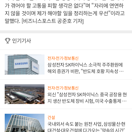
가 겪어야 할 고통을 피할 생각은 없다”며 "자리에 연연하
지 않을 것이며 제가 해야할 일을 정리하는게 우선"이라고
말했다. [비즈니스포스트 공준호 기자]
인기기사
전자·전기·정보통신
삼성전자 SK하이닉스 소극적 주주환원에
해외 증권가 비판, "반도체 호황 지속성 의
문"
전자·전기·정보통신
외신 "삼성전자 SK하이닉스 중국 공장용 현
지 생산 반도체 장비 시험, 미국 수출통제 대
비"
건설
국내외서 속도 붙는 원전 사업, 삼성물산·현
대건설·대우건설에 다가오는 '약속의 시간'