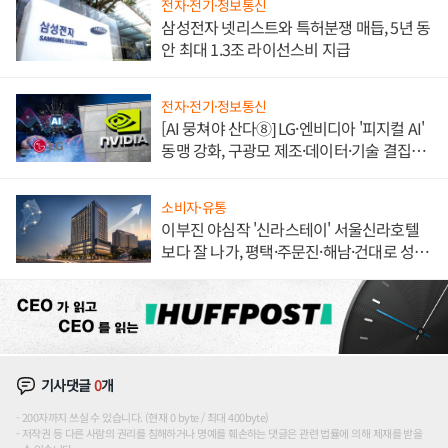
전자·전기·정보통신
삼성전자 넷리스트와 특허분쟁 매듭, 5년 동
안 최대 1.3조 라이선스비 지급
전자·전기·정보통신
[AI 뭉쳐야 산다⑧] LG·엔비디아 '피지컬 AI'
동맹 강화, 구광모 제조·데이터·기술 결집
해 종합 로보틱스 기업으로
소비자·유통
이부진 야심작 '신라스테이' 서울신라호텔
보다 잘 나가, 평택·주문진·해남·건대로 성
장판 더 넓힌다
기사댓글
0
개
200자까지 쓰실 수 있습니다. (현재 0 byte / 최대 400byte)
저작권 등 다른 사람의 권리를 침해하거나 명예를 훼손하는 댓글은 관련 법률에 의해 제재를 받을