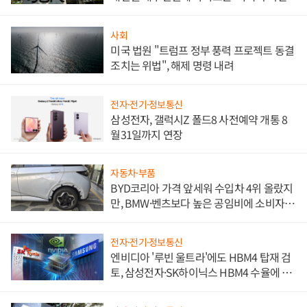
사회
미국 법원 "트럼프 정부 풍력 프로젝트 동결
조치는 위법", 해제 명령 내려
전자·전기·정보통신
삼성전자, 갤럭시Z 폴드8 사전예약 개통 8
월31일까지 연장
자동차·부품
BYD코리아 가격 앞세워 수입차 4위 올랐지
만, BMW·벤츠보다 높은 공임비에 소비자
불만 폭발
전자·전기·정보통신
엔비디아 '루빈 울트라'에도 HBM4 탑재 검
토, 삼성전자·SK하이닉스 HBM4 수율에 주
도권 갈린다