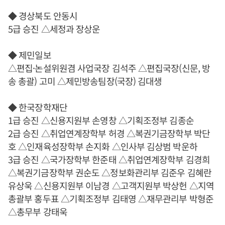
◆ 경상북도 안동시
5급 승진 △세정과 장상운
◆ 제민일보
△편집·논설위원겸 사업국장 김석주 △편집국장(신문, 방
송 총괄) 고미 △제민방송팀장(국장) 김대생
◆ 한국장학재단
1급 승진 △신용지원부 손영창 △기획조정부 김종순
2급 승진 △취업연계장학부 허경 △복권기금장학부 박단
호 △인재육성장학부 손지화 △인사부 김상범 박운하
3급 승진 △국가장학부 한준태 △취업연계장학부 김경희
△복권기금장학부 권순도 △정보화관리부 김준우 김혜란
유상욱 △신용지원부 이남경 △고객지원부 박상헌 △지역
총괄부 홍두표 △기획조정부 김태영 △재무관리부 박형준
△총무부 강태욱