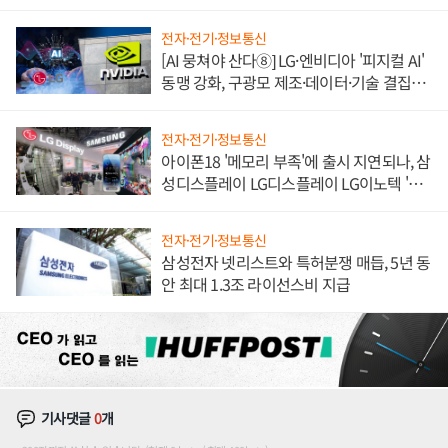
한 이정표"
전자·전기·정보통신
[AI 뭉쳐야 산다⑧] LG·엔비디아 '피지컬 AI'
동맹 강화, 구광모 제조·데이터·기술 결집
해 종합 로보틱스 기업으로
전자·전기·정보통신
아이폰18 '메모리 부족'에 출시 지연되나, 삼
성디스플레이 LG디스플레이 LG이노텍 '탈
애플' 수익 다각화 속도
전자·전기·정보통신
삼성전자 넷리스트와 특허분쟁 매듭, 5년 동
안 최대 1.3조 라이선스비 지급
기사댓글
0
개