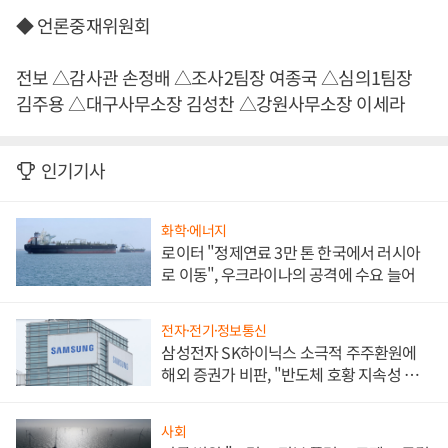
◆ 언론중재위원회
전보 △감사관 손정배 △조사2팀장 여종국 △심의1팀장
김주용 △대구사무소장 김성찬 △강원사무소장 이세라
인기기사
화학·에너지
로이터 "정제연료 3만 톤 한국에서 러시아
로 이동", 우크라이나의 공격에 수요 늘어
전자·전기·정보통신
삼성전자 SK하이닉스 소극적 주주환원에
해외 증권가 비판, "반도체 호황 지속성 의
문"
사회