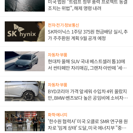
미국 법원 "트럼프 정부 풍력 프로젝트 동결
조치는 위법", 해제 명령 내려
전자·전기·정보통신
SK하이닉스 1주당 375원 현금배당 실시, 추
가 주주환원 계획 9월 공개 예정
자동차·부품
현대차 올해 SUV 국내 베스트셀러 톱10에
서 싼타페만 자리매김, 그랜저·아반떼 '세단
쌍끌이'로 내수 방어
자동차·부품
BYD코리아 가격 앞세워 수입차 4위 올랐지
만, BMW·벤츠보다 높은 공임비에 소비자
불만 폭발
화학·에너지
'한수원 협력사' 미국 오클로 SMR 연구용 원
자로 '임계 상태' 도달, 미국 에너지부 "중요