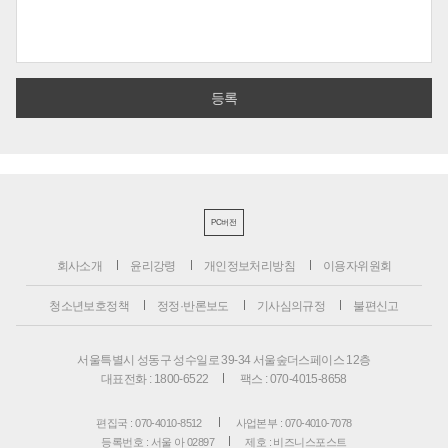
PC버전
회사소개
윤리강령
개인정보처리방침
이용자위원회
청소년보호정책
정정·반론보도
기사심의규정
불편신고
서울특별시 성동구 성수일로 39-34 서울숲더스페이스 12층
대표전화 : 1800-6522
팩스 : 070-4015-8658
편집국 : 070-4010-8512
사업본부 : 070-4010-7078
등록번호 : 서울 아 02897
제호 : 비즈니스포스트