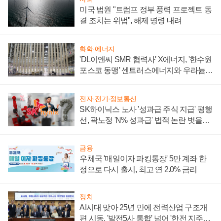
미국 법원 "트럼프 정부 풍력 프로젝트 동
결 조치는 위법", 해제 명령 내려
화학·에너지
'DL이앤씨 SMR 협력사' X에너지, '한수원
포스코 동맹' 센트러스에너지와 우라늄
계약 체결
전자·전기·정보통신
SK하이닉스 노사 '성과급 주식 지급' 평행
선, 곽노정 'N% 성과급' 법적 논란 벗을지
주목
금융
우체국 '매일이자 파킹통장' 5만 계좌 한
정으로 다시 출시, 최고 연 2.0% 금리
정치
AI시대 맞아 25년 만에 전력산업 구조개
편 시동, '발전5사 통합' 넘어 '한전 지주사'