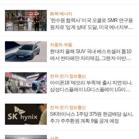
어
화학·에너지
'한수원 협력사' 미국 오클로 SMR 연구용
원자로 '임계 상태' 도달, 미국 에너지부
"중요한 이정표"
자동차·부품
현대차 올해 SUV 국내 베스트셀러 톱10
에서 싼타페만 자리매김, 그랜저·아반떼
'세단 쌍끌이'로 내수 방어
전자·전기·정보통신
아이폰18 '메모리 부족'에 출시 지연되나,
삼성디스플레이 LG디스플레이 LG이노
텍 '탈애플' 수익 다각화 속도
전자·전기·정보통신
SK하이닉스 1주당 375원 현금배당 실시,
추가 주주환원 계획 9월 공개 예정
사회