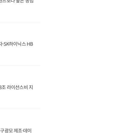
·벤츠보다 높은 공임
자·SK하이닉스 HB
.3조 라이선스비 지
화, 구광모 제조·데이