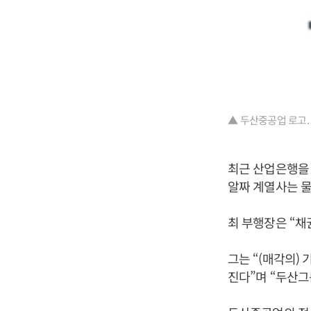
▲ 두산중공업 로고.
최근 산업은행을
알짜 계열사는 물
최 부행장은 “채
그는 “(매각의)
진다”며 “두산그