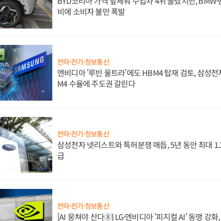
BYD코리아 가격 앞세워 수입차 4위 올랐지만, BMW
비에 소비자 불만 폭발
전자·전기·정보통신
엔비디아 '루빈 울트라'에도 HBM4 탑재 검토, 삼성전
M4 수율에 주도권 갈린다
전자·전기·정보통신
삼성전자 넷리스트와 특허분쟁 매듭, 5년 동안 최대 1
급
전자·전기·정보통신
[AI 뭉쳐야 산다⑧] LG·엔비디아 '피지컬 AI' 동맹 강