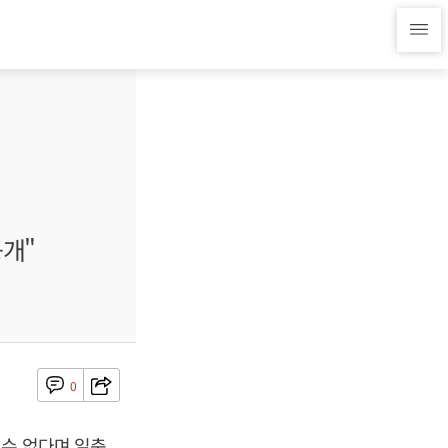
공개"
0
 수 없다며 일축