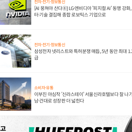
전자·전기·정보통신
[AI 뭉쳐야 산다⑧] LG·엔비디아 '피지컬 AI' 동맹 강
터·기술 결집해 종합 로보틱스 기업으로
전자·전기·정보통신
삼성전자 넷리스트와 특허분쟁 매듭, 5년 동안 최대 1
급
소비자·유통
이부진 야심작 '신라스테이' 서울신라호텔보다 잘 나가
남·건대로 성장판 더 넓힌다