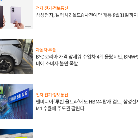
전자·전기·정보통신
삼성전자, 갤럭시Z 폴드8 사전예약 개통 8월31일까
자동차·부품
BYD코리아 가격 앞세워 수입차 4위 올랐지만, BMW
비에 소비자 불만 폭발
전자·전기·정보통신
엔비디아 '루빈 울트라'에도 HBM4 탑재 검토, 삼성전
M4 수율에 주도권 갈린다