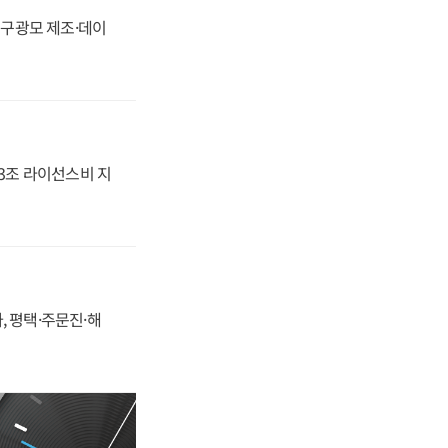
화, 구광모 제조·데이
.3조 라이선스비 지
, 평택·주문진·해