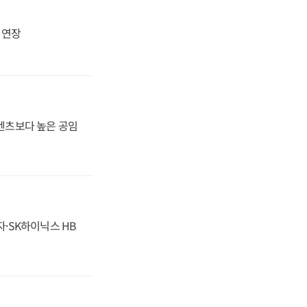
지 연장
·벤츠보다 높은 공임
자·SK하이닉스 HB