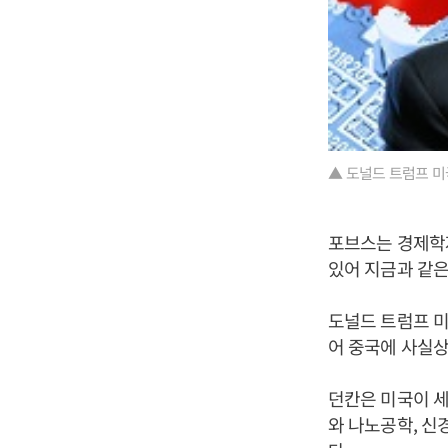
▲ 도널드 트럼프 미
포브스는 경제학자
있어 지금과 같
도널드 트럼프 미
어 중국에 사실상
던칸은 미국이 
와 나노공학, 신