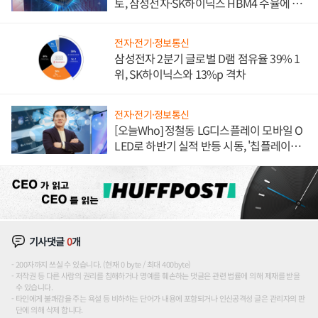
토, 삼성전자·SK하이닉스 HBM4 수율에 주
도권 갈린다
전자·전기·정보통신
삼성전자 2분기 글로벌 D램 점유율 39% 1
위, SK하이닉스와 13%p 격차
전자·전기·정보통신
[오늘Who] 정철동 LG디스플레이 모바일 O
LED로 하반기 실적 반등 시동, '칩플레이
션'에 가격 인하 압박은 부담
기사댓글
0
개
200자까지 쓰실 수 있습니다. (현재 0 byte / 최대 400byte)
저작권 등 다른 사람의 권리를 침해하거나 명예를 훼손하는 댓글은 관련 법률에 의해 제재를 받을
수 있습니다.
타인에게 불쾌감을 주는 욕설 등 비하하는 단어가 내용에 포함되거나 인신공격성 글은 관리자의 판
단에 의해 삭제 합니다.