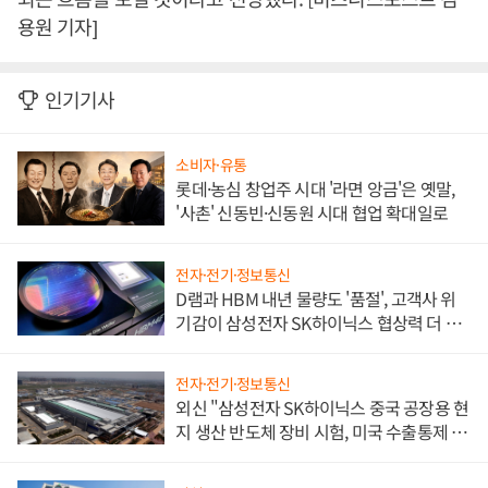
용원 기자]
인기기사
소비자·유통
롯데·농심 창업주 시대 '라면 앙금'은 옛말,
'사촌' 신동빈·신동원 시대 협업 확대일로
전자·전기·정보통신
D램과 HBM 내년 물량도 '품절', 고객사 위
기감이 삼성전자 SK하이닉스 협상력 더 키
워
전자·전기·정보통신
외신 "삼성전자 SK하이닉스 중국 공장용 현
지 생산 반도체 장비 시험, 미국 수출통제 대
비"