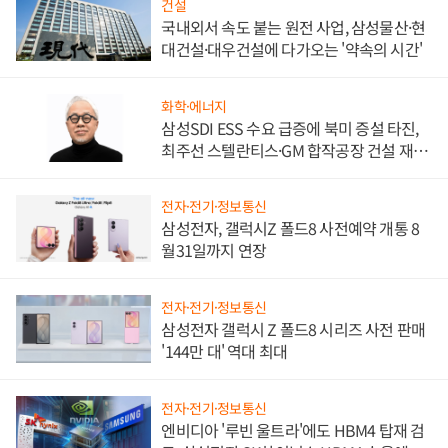
건설
국내외서 속도 붙는 원전 사업, 삼성물산·현
대건설·대우건설에 다가오는 '약속의 시간'
화학·에너지
삼성SDI ESS 수요 급증에 북미 증설 타진,
최주선 스텔란티스·GM 합작공장 건설 재추
진하나
전자·전기·정보통신
삼성전자, 갤럭시Z 폴드8 사전예약 개통 8
월31일까지 연장
전자·전기·정보통신
삼성전자 갤럭시 Z 폴드8 시리즈 사전 판매
'144만 대' 역대 최대
전자·전기·정보통신
엔비디아 '루빈 울트라'에도 HBM4 탑재 검