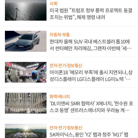
사회
미국 법원 "트럼프 정부 풍력 프로젝트 동결
조치는 위법", 해제 명령 내려
자동차·부품
현대차 올해 SUV 국내 베스트셀러 톱10에
서 싼타페만 자리매김, 그랜저·아반떼 '세단
쌍끌이'로 내수 방어
전자·전기·정보통신
아이폰18 '메모리 부족'에 출시 지연되나, 삼
성디스플레이 LG디스플레이 LG이노텍 '탈
애플' 수익 다각화 속도
화학·에너지
'DL이앤씨 SMR 협력사' X에너지, '한수원 포
스코 동맹' 센트러스에너지와 우라늄 계약
체결
전자·전기·정보통신
SK하이닉스, 용인 'Y2' 팹과 청주 'M17' 팹