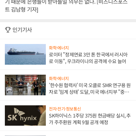
기 때문에 은행들이 받아들일 의무는 없다. [비즈니스포스
트 김남형 기자]
인기기사
화학·에너지
로이터 "정제연료 3만 톤 한국에서 러시아
로 이동", 우크라이나의 공격에 수요 늘어
화학·에너지
'한수원 협력사' 미국 오클로 SMR 연구용 원
자로 '임계 상태' 도달, 미국 에너지부 "중요
한 이정표"
전자·전기·정보통신
SK하이닉스 1주당 375원 현금배당 실시, 추
가 주주환원 계획 9월 공개 예정