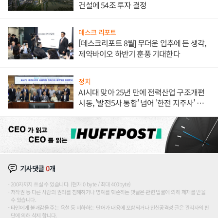
건설에 54조 투자 결정
데스크 리포트
[데스크리포트 8월] 무더운 입추에 든 생각,
제약바이오 하반기 훈풍 기대한다
정치
AI시대 맞아 25년 만에 전력산업 구조개편
시동, '발전5사 통합' 넘어 '한전 지주사' 재편
론도
기사댓글
0
개
200자까지 쓰실 수 있습니다. (현재 0 byte / 최대 400byte)
저작권 등 다른 사람의 권리를 침해하거나 명예를 훼손하는 댓글은 관련 법률에 의해 제재를 받을
수 있습니다.
타인에게 불쾌감을 주는 욕설 등 비하하는 단어가 내용에 포함되거나 인신공격성 글은 관리자의 판
단에 의해 삭제 합니다.