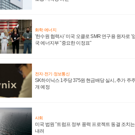
화학·에너지
'한수원 협력사' 미국 오클로 SMR 연구용 원자로 '임
국 에너지부 "중요한 이정표"
전자·전기·정보통신
SK하이닉스 1주당 375원 현금배당 실시, 추가 주
개 예정
사회
미국 법원 "트럼프 정부 풍력 프로젝트 동결 조치는 
내려