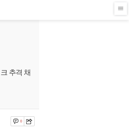
크 추격 채
0