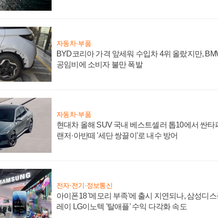
자동차·부품
BYD코리아 가격 앞세워 수입차 4위 올랐지만, B
공임비에 소비자 불만 폭발
자동차·부품
현대차 올해 SUV 국내 베스트셀러 톱10에서 싼타
랜저·아반떼 '세단 쌍끌이'로 내수 방어
전자·전기·정보통신
아이폰18 '메모리 부족'에 출시 지연되나, 삼성디
레이 LG이노텍 '탈애플' 수익 다각화 속도