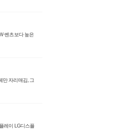
MW·벤츠보다 높은
페만 자리매김, 그
스플레이 LG디스플