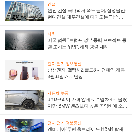
건설
원전 건설 국내외서 속도 붙어, 삼성물산·
현대건설·대우건설에 다가오는 '약속의
시간'
사회
미국 법원 "트럼프 정부 풍력 프로젝트 동
결 조치는 위법", 해제 명령 내려
전자·전기·정보통신
삼성전자, 갤럭시Z 폴드8 사전예약 개통
8월31일까지 연장
자동차·부품
BYD코리아 가격 앞세워 수입차 4위 올랐
지만, BMW·벤츠보다 높은 공임비에 소비
자 불만 폭발
전자·전기·정보통신
엔비디아 '루빈 울트라'에도 HBM4 탑재