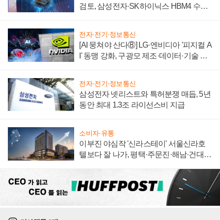
검토, 삼성전자·SK하이닉스 HBM4 수율
에 주도권 갈린다
전자·전기·정보통신
[AI 뭉쳐야 산다⑧] LG·엔비디아 '피지컬 A
I' 동맹 강화, 구광모 제조·데이터·기술 결
집해 종합 로보틱스 기업으로
전자·전기·정보통신
삼성전자 넷리스트와 특허분쟁 매듭, 5년
동안 최대 1.3조 라이선스비 지급
소비자·유통
이부진 야심작 '신라스테이' 서울신라호
텔보다 잘 나가, 평택·주문진·해남·건대로
성장판 더 넓힌다