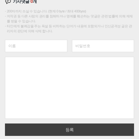
기사댓글
0
개
200자까지 쓰실 수 있습니다. (현재 0 byte / 최대 400byte)
저작권 등 다른 사람의 권리를 침해하거나 명예를 훼손하는 댓글은 관련 법률에 의해 제재
를 받을 수 있습니다.
타인에게 불쾌감을 주는 욕설 등 비하하는 단어가 내용에 포함되거나 인신공격성 글은 관
리자의 판단에 의해 삭제 합니다.