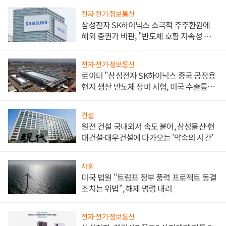
전자·전기·정보통신
삼성전자 SK하이닉스 소극적 주주환원에
해외 증권가 비판, "반도체 호황 지속성 의
문"
전자·전기·정보통신
로이터 "삼성전자 SK하이닉스 중국 공장용
현지 생산 반도체 장비 시험, 미국 수출통제
대비"
건설
원전 건설 국내외서 속도 붙어, 삼성물산·현
대건설·대우건설에 다가오는 '약속의 시간'
사회
미국 법원 "트럼프 정부 풍력 프로젝트 동결
조치는 위법", 해제 명령 내려
전자·전기·정보통신