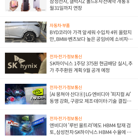
삼성전자, 갤럭시Z 폴드8 사전예약 개통 8
월31일까지 연장
자동차·부품
BYD코리아 가격 앞세워 수입차 4위 올랐지
만, BMW·벤츠보다 높은 공임비에 소비자
불만 폭발
전자·전기·정보통신
SK하이닉스 1주당 375원 현금배당 실시, 추
가 주주환원 계획 9월 공개 예정
전자·전기·정보통신
[AI 뭉쳐야 산다⑧] LG·엔비디아 '피지컬 AI'
동맹 강화, 구광모 제조·데이터·기술 결집
해 종합 로보틱스 기업으로
전자·전기·정보통신
엔비디아 '루빈 울트라'에도 HBM4 탑재 검
토, 삼성전자·SK하이닉스 HBM4 수율에 주