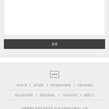
PC버전
회사소개
윤리강령
개인정보처리방침
이용자위원회
청소년보호정책
정정·반론보도
기사심의규정
불편신고
서울특별시 성동구 성수일로 39-34 서울숲더스페이스 12층