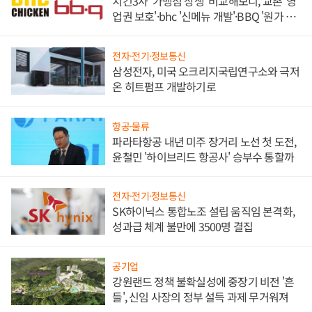
치킨3사 '가맹점 상생' 비교해보니, 교촌 '영
업권 보호'·bhc '신메뉴 개발'·BBQ '원가 부
담'
전자·전기·정보통신
삼성전자, 미국 오크리지국립연구소와 극저
온 히트펌프 개발하기로
항공·물류
파라타항공 내년 미주 장거리 노선 첫 도전,
윤철민 '하이브리드 항공사' 승부수 통할까
전자·전기·정보통신
SK하이닉스 통합노조 설립 움직임 본격화,
성과급 체계 불만에 3500명 결집
공기업
강원랜드 정책 불확실성에 중장기 비전 '흔
들', 신임 사장의 정부 설득 과제 무거워져