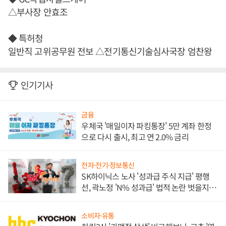
△부사장 안효조
◆ 특허청
일반직 고위공무원 전보 △전기통신기술심사국장 엄찬왕
인기기사
금융
우체국 '매일이자 파킹통장' 5만 계좌 한정
으로 다시 출시, 최고 연 2.0% 금리
전자·전기·정보통신
SK하이닉스 노사 '성과급 주식 지급' 평행
선, 곽노정 'N% 성과급' 법적 논란 벗을지 주
목
소비자·유통