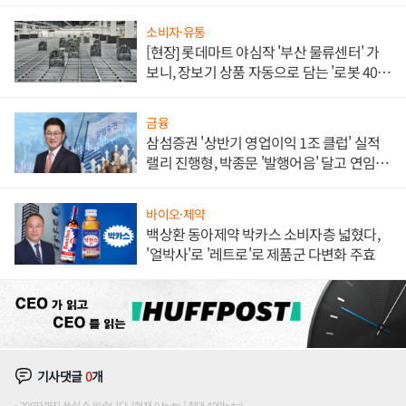
소비자·유통
[현장] 롯데마트 야심작 '부산 물류센터' 가
보니, 장보기 상품 자동으로 담는 '로봇 400
대' 장관
금융
삼섬증권 '상반기 영업이익 1조 클럽' 실적
랠리 진행형, 박종문 '발행어음' 달고 연임 향
하나
바이오·제약
백상환 동아제약 박카스 소비자층 넓혔다,
'얼박사'로 '레트로'로 제품군 다변화 주효
기사댓글
0
개
200자까지 쓰실 수 있습니다. (현재 0 byte / 최대 400byte)