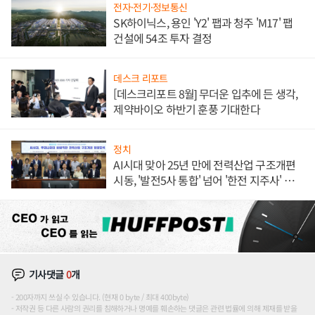
전자·전기·정보통신
SK하이닉스, 용인 'Y2' 팹과 청주 'M17' 팹
건설에 54조 투자 결정
데스크 리포트
[데스크리포트 8월] 무더운 입추에 든 생각,
제약바이오 하반기 훈풍 기대한다
정치
AI시대 맞아 25년 만에 전력산업 구조개편
시동, '발전5사 통합' 넘어 '한전 지주사' 재편
론도
기사댓글
0
개
200자까지 쓰실 수 있습니다. (현재 0 byte / 최대 400byte)
저작권 등 다른 사람의 권리를 침해하거나 명예를 훼손하는 댓글은 관련 법률에 의해 제재를 받을