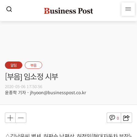
알림
부음
[부음] 임소정 시부
2020-05-06 17:50:56
윤종학 기자 - jhyoon@businesspost.co.kr
0
△김낙운씨 별세, 허판순 남편상, 허정일(현대자동차 부장)·