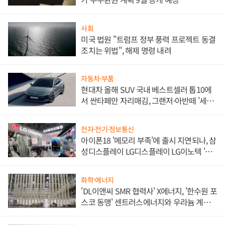
사회
미국 법원 "트럼프 정부 풍력 프로젝트 동결
조치는 위법", 해제 명령 내려
자동차·부품
현대차 올해 SUV 국내 베스트셀러 톱10에
서 싼타페만 자리매김, 그랜저·아반떼 '세단
쌍끌이'로 내수 방어
전자·전기·정보통신
아이폰18 '메모리 부족'에 출시 지연되나, 삼
성디스플레이 LG디스플레이 LG이노텍 '탈
애플' 수익 다각화 속도
화학·에너지
'DL이앤씨 SMR 협력사' X에너지, '한수원 포
스코 동맹' 센트러스에너지와 우라늄 계약
체결