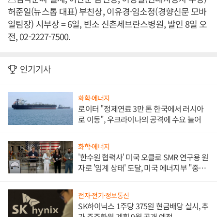
허준일(뉴스톱 대표) 부친상, 이유경·임소정(경향신문 모바
일팀장) 시부상 = 6일, 빈소 신촌세브란스병원, 발인 8일 오
전, 02-2227-7500.
인기기사
화학·에너지
로이터 "정제연료 3만 톤 한국에서 러시아
로 이동", 우크라이나의 공격에 수요 늘어
화학·에너지
'한수원 협력사' 미국 오클로 SMR 연구용 원
자로 '임계 상태' 도달, 미국 에너지부 "중요
한 이정표"
전자·전기·정보통신
SK하이닉스 1주당 375원 현금배당 실시, 추
가 주주환원 계획 9월 공개 예정