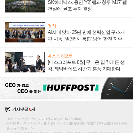
SK하이닉스, 용인 'Y2' 팹과 청주 'M17' 팹
건설에 54조 투자 결정
정치
AI시대 맞아 25년 만에 전력산업 구조개
편 시동, '발전5사 통합' 넘어 '한전 지주사'
재편론도
데스크 리포트
[데스크리포트 8월] 무더운 입추에 든 생
각, 제약바이오 하반기 훈풍 기대한다
기사댓글
0
개
200자까지 쓰실 수 있습니다. (현재 0 byte / 최대 400byte)
저작권 등 다른 사람의 권리를 침해하거나 명예를 훼손하는 댓글은 관련 법률에 의해 제재
를 받을 수 있습니다.