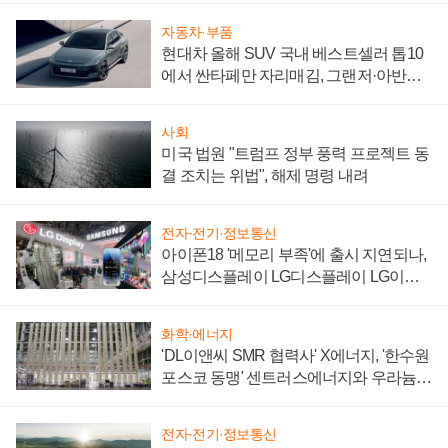
자동차·부품
현대차 올해 SUV 국내 베스트셀러 톱10
에서 싼타페만 자리매김, 그랜저·아반떼
'세단 쌍끌이'로 내수 방어
사회
미국 법원 "트럼프 정부 풍력 프로젝트 동
결 조치는 위법", 해제 명령 내려
전자·전기·정보통신
아이폰18 '메모리 부족'에 출시 지연되나,
삼성디스플레이 LG디스플레이 LG이노
텍 '탈애플' 수익 다각화 속도
화학·에너지
'DL이앤씨 SMR 협력사' X에너지, '한수원
포스코 동맹' 센트러스에너지와 우라늄
계약 체결
전자·전기·정보통신