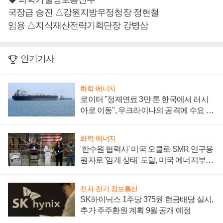
국장급 승진 △강원지방우정청장 정현철
임용 △지식재산전략기획단장 강병삼
인기기사
화학·에너지
로이터 "정제연료 3만 톤 한국에서 러시
아로 이동", 우크라이나의 공격에 수요 늘
어
화학·에너지
'한수원 협력사' 미국 오클로 SMR 연구용
원자로 '임계 상태' 도달, 미국 에너지부
"중요한 이정표"
전자·전기·정보통신
SK하이닉스 1주당 375원 현금배당 실시,
추가 주주환원 계획 9월 공개 예정