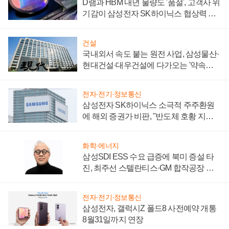
D램과 HBM 내년 물량도 '품절', 고객사 위
기감이 삼성전자 SK하이닉스 협상력 더
키워
건설
국내외서 속도 붙는 원전 사업, 삼성물산·
현대건설·대우건설에 다가오는 '약속의
시간'
전자·전기·정보통신
삼성전자 SK하이닉스 소극적 주주환원
에 해외 증권가 비판, "반도체 호황 지속
성 의문"
화학·에너지
삼성SDI ESS 수요 급증에 북미 증설 타
진, 최주선 스텔란티스·GM 합작공장 건
설 재추진하나
전자·전기·정보통신
삼성전자, 갤럭시Z 폴드8 사전예약 개통
8월31일까지 연장