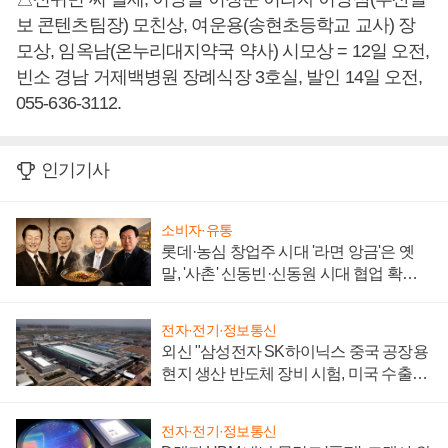
보 콘텐츠팀장) 모친상, 여운용(송현초등학교 교사) 장
모상, 임옥남(온누리대지약국 약사) 시모상 = 12일 오전,
빈소 경남 거제백병원 장례식장 3호실, 발인 14일 오전,
055-636-3112.
인기기사
소비자·유통
롯데·농심 창업주 시대 '라면 앙금'은 옛
말, '사촌' 신동빈·신동원 시대 협업 확대
일로
전자·전기·정보통신
외신 "삼성전자 SK하이닉스 중국 공장용
현지 생산 반도체 장비 시험, 미국 수출통
제 대비"
전자·전기·정보통신