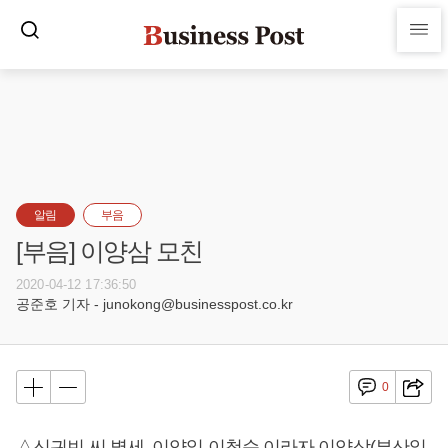
알림
부음
[부음] 이양삼 모친
2020-04-12 17:36:50
공준호 기자 - junokong@businesspost.co.kr
0
△신귀빈 씨 별세, 이양일 이청순 이라자 이양삼(부산일