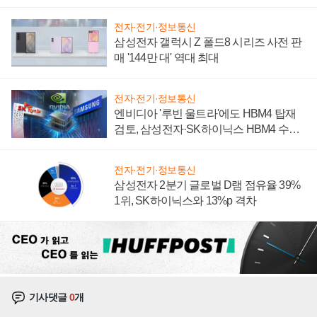
전자·전기·정보통신
삼성전자 갤럭시 Z 폴드8 시리즈 사전 판
매 '144만 대' 역대 최대
전자·전기·정보통신
엔비디아 '루빈 울트라'에도 HBM4 탑재
검토, 삼성전자·SK하이닉스 HBM4 수율
에 주도권 갈린다
전자·전기·정보통신
삼성전자 2분기 글로벌 D램 점유율 39%
1위, SK하이닉스와 13%p 격차
기사댓글
0
개