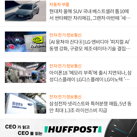
자동차·부품
현대차 올해 SUV 국내 베스트셀러 톱10에
서 싼타페만 자리매김, 그랜저·아반떼 '세단
쌍끌이'로 내수 방어
전자·전기·정보통신
[AI 뭉쳐야 산다⑧] LG·엔비디아 '피지컬 AI'
동맹 강화, 구광모 제조·데이터·기술 결집
해 종합 로보틱스 기업으로
전자·전기·정보통신
아이폰18 '메모리 부족'에 출시 지연되나, 삼
성디스플레이 LG디스플레이 LG이노텍 '탈
애플' 수익 다각화 속도
전자·전기·정보통신
삼성전자 넷리스트와 특허분쟁 매듭, 5년 동
안 최대 1.3조 라이선스비 지급