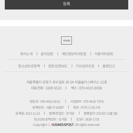
PC버전
회사소개
윤리강령
개인정보처리방침
이용자위원회
청소년보호정책
정정·반론보도
기사심의규정
불편신고
서울특별시 성동구 성수일로 39-34 서울숲더스페이스 12층
대표전화 : 1800-6522
팩스 : 070-4015-8658
편집국 : 070-4010-8512
사업본부 : 070-4010-7078
등록번호 : 서울 아 02897
제호 : 비즈니스포스트
등록일: 2013.11.13
발행·편집인 : 강석운
발행일자: 2013년 12월 2일
청소년보호책임자 : 강석운
ISSN : 2636-171X
Copyright ⓒ
B
USINESSPOST
. All rights reserved.