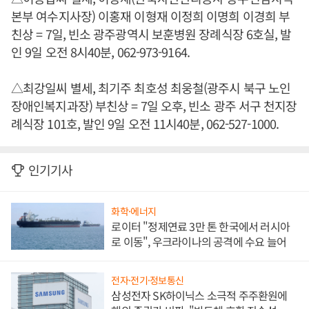
본부 여수지사장) 이홍재 이형재 이정희 이명희 이경희 부
친상 = 7일, 빈소 광주광역시 보훈병원 장례식장 6호실, 발
인 9일 오전 8시40분, 062-973-9164.
△최강일씨 별세, 최기주 최호성 최웅철(광주시 북구 노인
장애인복지과장) 부친상 = 7일 오후, 빈소 광주 서구 천지장
례식장 101호, 발인 9일 오전 11시40분, 062-527-1000.
인기기사
화학·에너지
로이터 "정제연료 3만 톤 한국에서 러시아
로 이동", 우크라이나의 공격에 수요 늘어
전자·전기·정보통신
삼성전자 SK하이닉스 소극적 주주환원에