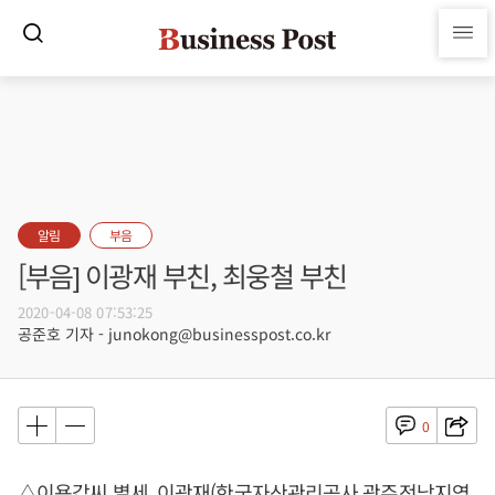
알림
부음
[부음] 이광재 부친, 최웅철 부친
2020-04-08 07:53:25
공준호 기자 - junokong@businesspost.co.kr
0
△이용갑씨 별세, 이광재(한국자산관리공사 광주전남지역