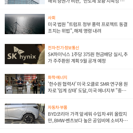
해외 증권가 비판, "반도체 호황 지속성 의
문"
사회
미국 법원 "트럼프 정부 풍력 프로젝트 동결
조치는 위법", 해제 명령 내려
전자·전기·정보통신
SK하이닉스 1주당 375원 현금배당 실시, 추
가 주주환원 계획 9월 공개 예정
화학·에너지
'한수원 협력사' 미국 오클로 SMR 연구용 원
자로 '임계 상태' 도달, 미국 에너지부 "중요
한 이정표"
자동차·부품
BYD코리아 가격 앞세워 수입차 4위 올랐지
만, BMW·벤츠보다 높은 공임비에 소비자
불만 폭발