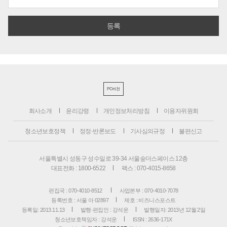
PC버전
회사소개
윤리강령
개인정보처리방침
이용자위원회
청소년보호정책
정정·반론보도
기사심의규정
불편신고
서울특별시 성동구 성수일로 39-34 서울숲더스페이스 12층
대표전화 : 1800-6522
팩스 : 070-4015-8658
편집국 : 070-4010-8512
사업본부 : 070-4010-7078
등록번호 : 서울 아 02897
제호 : 비즈니스포스트
등록일: 2013.11.13
발행·편집인 : 강석운
발행일자: 2013년 12월 2일
청소년보호책임자 : 강석운
ISSN : 2636-171X