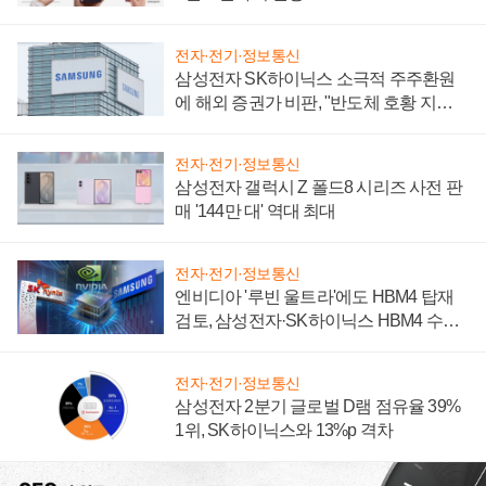
전자·전기·정보통신
삼성전자 SK하이닉스 소극적 주주환원
에 해외 증권가 비판, "반도체 호황 지속
성 의문"
전자·전기·정보통신
삼성전자 갤럭시 Z 폴드8 시리즈 사전 판
매 '144만 대' 역대 최대
전자·전기·정보통신
엔비디아 '루빈 울트라'에도 HBM4 탑재
검토, 삼성전자·SK하이닉스 HBM4 수율
에 주도권 갈린다
전자·전기·정보통신
삼성전자 2분기 글로벌 D램 점유율 39%
1위, SK하이닉스와 13%p 격차