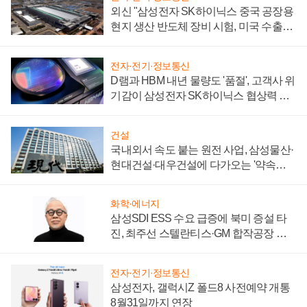
외신 "삼성전자 SK하이닉스 중국 공장용
현지 생산 반도체 장비 시험, 미국 수출통
제 대비"
전자·전기·정보통신
D램과 HBM 내년 물량도 '품절', 고객사 위
기감이 삼성전자 SK하이닉스 협상력 더
키워
건설
국내외서 속도 붙는 원전 사업, 삼성물산·
현대건설·대우건설에 다가오는 '약속의
시간'
화학·에너지
삼성SDI ESS 수요 급증에 북미 증설 타
진, 최주선 스텔란티스·GM 합작공장 건
설 재추진하나
전자·전기·정보통신
삼성전자, 갤럭시Z 폴드8 사전예약 개통
8월31일까지 연장