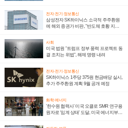
어
전자·전기·정보통신
삼성전자 SK하이닉스 소극적 주주환원
에 해외 증권가 비판, "반도체 호황 지속
성 의문"
사회
미국 법원 "트럼프 정부 풍력 프로젝트 동
결 조치는 위법", 해제 명령 내려
전자·전기·정보통신
SK하이닉스 1주당 375원 현금배당 실시,
추가 주주환원 계획 9월 공개 예정
화학·에너지
'한수원 협력사' 미국 오클로 SMR 연구용
원자로 '임계 상태' 도달, 미국 에너지부
"중요한 이정표"