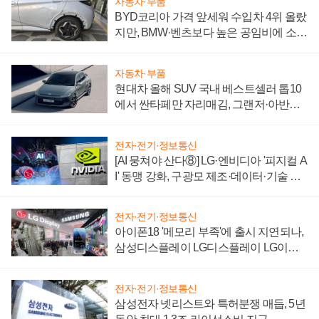
자동차·부품
BYD코리아 가격 앞세워 수입차 4위 올랐
지만, BMW·벤츠보다 높은 공임비에 소비
자 불만 폭발
자동차·부품
현대차 올해 SUV 국내 베스트셀러 톱10
에서 싼타페만 자리매김, 그랜저·아반떼
'세단 쌍끌이'로 내수 방어
전자·전기·정보통신
[AI 뭉쳐야 산다⑧] LG·엔비디아 '피지컬 A
I' 동맹 강화, 구광모 제조·데이터·기술 결
집해 종합 로보틱스 기업으로
전자·전기·정보통신
아이폰18 '메모리 부족'에 출시 지연되나,
삼성디스플레이 LG디스플레이 LG이노
텍 '탈애플' 수익 다각화 속도
전자·전기·정보통신
삼성전자 넷리스트와 특허분쟁 매듭, 5년