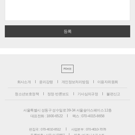
PC버전
회사소개
윤리강령
개인정보처리방침
이용자위원회
청소년보호정책
정정·반론보도
기사심의규정
불편신고
서울특별시 성동구 성수일로 39-34 서울숲더스페이스 12층
대표전화 : 1800-6522
팩스 : 070-4015-8658
편집국 : 070-4010-8512
사업본부 : 070-4010-7078
등록번호 : 서울 아 02897
제호 : 비즈니스포스트