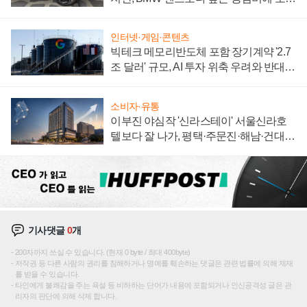
자 불만 폭발
인터넷·게임·콘텐츠
빅테크 메모리반도체 포함 장기계약 '2.7
조 달러' 규모, AI 투자 위축 우려와 반대
신호
소비자·유통
이부진 야심작 '신라스테이' 서울신라호
텔보다 잘 나가, 평택·주문진·해남·건대로
성장판 더 넓힌다
기사댓글
0
개
200자까지 쓰실 수 있습니다. (현재 0 byte / 최대 400byte)
저작권 등 다른 사람의 권리를 침해하거나 명예를 훼손하는 댓글은 관련 법률에 의해 제재
를 받을 수 있습니다.
타인에게 불쾌감을 주는 욕설 등 비하하는 단어가 내용에 포함되거나 인신공격성 글은 관
리자의 판단에 의해 삭제 합니다.