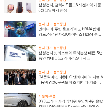
삼성전자, 갤럭시Z 폴드8 사전예약 개통
8월31일까지 연장
전자·전기·정보통신
엔비디아 '루빈 울트라'에도 HBM4 탑재
검토, 삼성전자·SK하이닉스 HBM4 수율
에 주도권 갈린다
전자·전기·정보통신
삼성전자 넷리스트와 특허분쟁 매듭, 5년
동안 최대 1.3조 라이선스비 지급
전자·전기·정보통신
[AI 뭉쳐야 산다⑧] LG·엔비디아 '피지컬 A
I' 동맹 강화, 구광모 제조·데이터·기술 결
집해 종합 로보틱스 기업으로
자동차·부품
BYD코리아 가격 앞세워 수입차 4위 올랐
지만, BMW·벤츠보다 높은 공임비에 소비